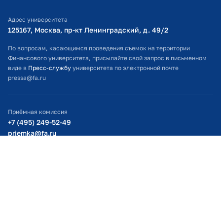
Библиотечно-информационный комплекс
Адрес университета
Оплата обучения
125167, Москва, пр-кт Ленинградский, д. 49/2​
Расписание занятий
По вопросам, касающимся проведения съемок на территории
Финансового университета, присылайте свой запрос в письменном
Студенческий офис
виде в
Пресс-службу
университета по электронной почте
pressa@fa.ru
Официальный адрес электронной почты
ИТ-поддержка
Приёмная комиссия
Министерство просвещения РФ
+7 (495) 249-52-49
priemka@fa.ru
Министерство науки и высшего образования РФ
Официальный адрес электронной почты
academy@fa.ru
Приёмная ректора
+7 (495) 249-5300 (доб. 9580)
rector@fa.ru