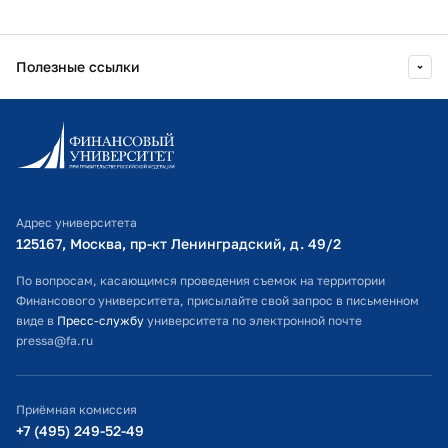
Полезные ссылки
Информационно-образовательный портал
Личный кабинет поступающего
Библиотечно-информационный комплекс
Адрес университета
Оплата обучения
125167, Москва, пр-кт Ленинградский, д. 49/2​
Расписание занятий
По вопросам, касающимся проведения съемок на территории
Финансового университета, присылайте свой запрос в письменном
Студенческий офис
виде в
Пресс-службу
университета по электронной почте
pressa@fa.ru
Официальный адрес электронной почты
ИТ-поддержка
Приёмная комиссия
Министерство просвещения РФ
+7 (495) 249-52-49