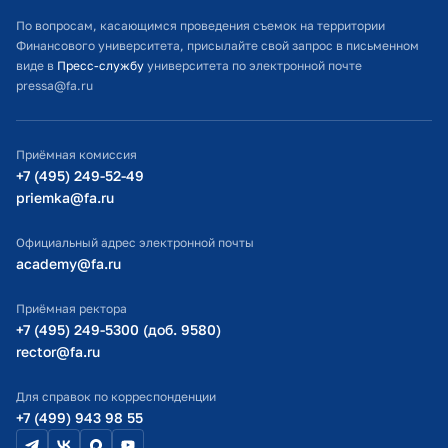
Расписание занятий
По вопросам, касающимся проведения съемок на территории
Финансового университета, присылайте свой запрос в письменном
Студенческий офис
виде в
Пресс-службу
университета по электронной почте
pressa@fa.ru
Официальный адрес электронной почты
ИТ-поддержка
Приёмная комиссия
Министерство просвещения РФ
+7 (495) 249-52-49
priemka@fa.ru
Министерство науки и высшего образования РФ
Официальный адрес электронной почты
academy@fa.ru
Приёмная ректора
+7 (495) 249-5300 (доб. 9580)
rector@fa.ru
Для справок по корреспонденции
+7 (499) 943 98 55