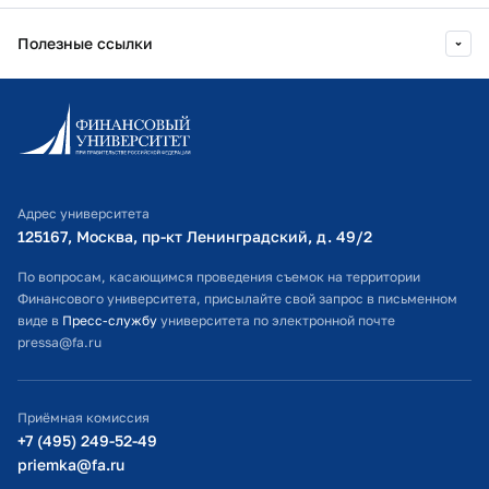
Полезные ссылки
Информационно-образовательный портал
Личный кабинет поступающего
Библиотечно-информационный комплекс
Адрес университета
Оплата обучения
125167, Москва, пр-кт Ленинградский, д. 49/2​
Расписание занятий
По вопросам, касающимся проведения съемок на территории
Финансового университета, присылайте свой запрос в письменном
Студенческий офис
виде в
Пресс-службу
университета по электронной почте
pressa@fa.ru
Официальный адрес электронной почты
ИТ-поддержка
Приёмная комиссия
Министерство просвещения РФ
+7 (495) 249-52-49
priemka@fa.ru
Министерство науки и высшего образования РФ