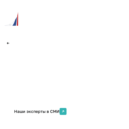
Наши сайты
Назад
Пресс-служба
Информируем о ключевых событиях и новостях,
обеспечиваем связь университета со СМИ
Наши эксперты в СМИ