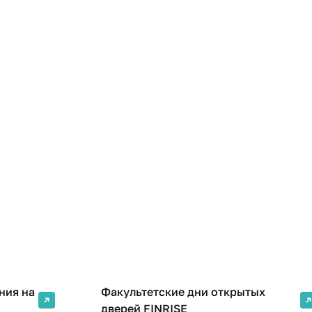
Университет
Поступающим
Обучающим
ециалитет
 специалитет
ния на
Факультетские дни открытых
дверей FINRISE