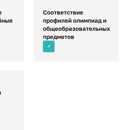
е
Соответствие​
бные
профилей олимпиад и
общеобразовательных
предметов
я