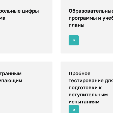
рольные цифры
Образовательны
ма
программы и уче
планы
транным
Пробное
упающим
тестирование дл
подготовки к
вступительным
испытаниям