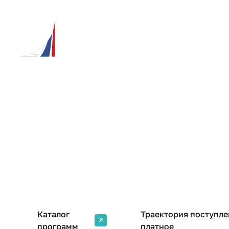
Наши сайты
Пресс-центр
Версия для слабовидящих
Ru
En
Главная
Поступающим
Бакалавриат и сп
Бакалавриат и
Каталог
Траектория поступле
программ
платное