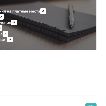
ния на платные места
учения
ие
едит