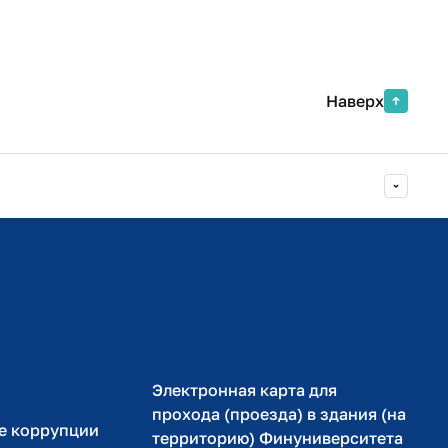
Наверх
Министерство просвещения РФ
Министерство науки и высшего образования РФ
Электронная карта для
прохода (проезда) в здания (на
е коррупции
территорию) Финуниверситета