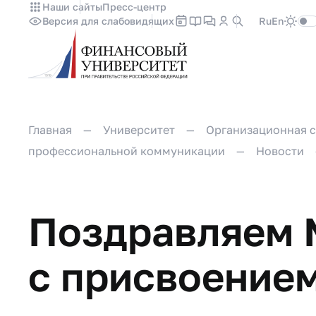
Наши сайты
Пресс-центр
Версия для слабовидящих
Ru
En
Главная
Университет
Организационная с
профессиональной коммуникации
Новости
Поздравляем 
с присвоением