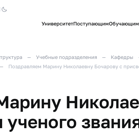
Университет
Поступающим
Обучающим
труктура
Учебные подразделения
Кафедры
Поздравляем Марину Николаевну Бочарову с присв
Марину Николае
 ученого звания