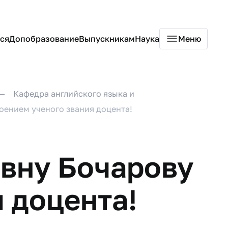
ся
Допобразование
Выпускникам
Наука
Меню
Кафедра английского языка и
оением ученого звания доцента!
вну Бочарову
 доцента!