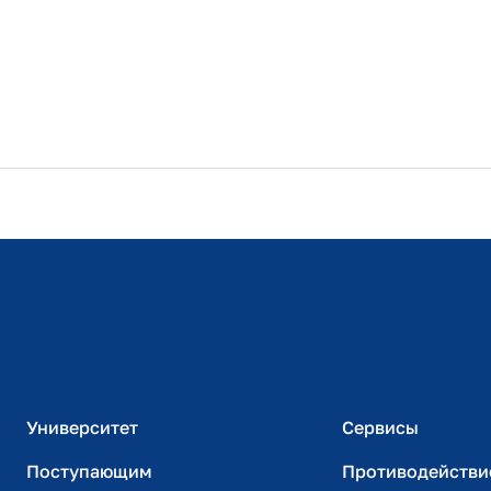
Расписание занятий
Студенческий офис
Официальный адрес электронной почты
ИТ-поддержка
Университет
Сервисы
Поступающим
Противодействи