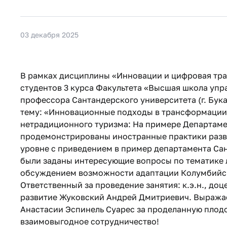
03 декабря 2025
В рамках дисциплины «Инновации и цифровая тран
студентов 3 курса Факультета «Высшая школа упр
профессора Сантандерского университета (г. Бук
тему: «Инновационные подходы в трансформации 
нетрадиционного туризма: На примере Департаме
продемонстрированы иностранные практики раз
уровне с приведением в пример департамента Сант
были заданы интересующие вопросы по тематике л
обсуждением возможности адаптации Колумбийско
Ответственный за проведение занятия: к.э.н., до
развитие Жуковский Андрей Дмитриевич. Выражае
Анастасии Эспинель Суарес за проделанную плод
взаимовыгодное сотрудничество!