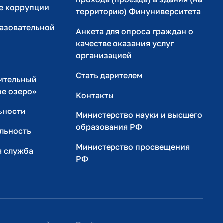
е коррупции
территорию) Финуниверситета
разовательной
Анкета для опроса граждан о
качестве оказания услуг
организацией
Стать дарителем
ительный
ое озеро»
Контакты
ьности
Министерство науки и высшего
образования РФ
льность
Министерство просвещения
я служба
РФ