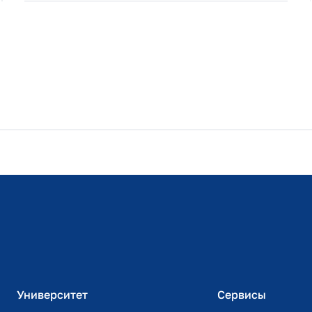
Расписание занятий
Студенческий офис
Официальный адрес электронной почты
ИТ-поддержка
Университет
Сервисы