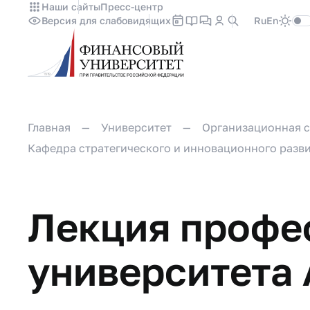
Наши сайты
Пресс-центр
Версия для слабовидящих
Ru
En
Главная
Университет
Организационная с
Кафедра стратегического и инновационного разв
Лекция профе
университета 