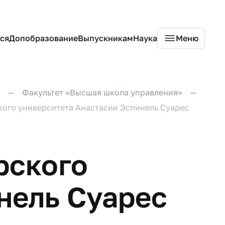
ся
Допобразование
Выпускникам
Наука
Меню
Факультет «Высшая школа управления»
ого университета Анастасии Эспинель Суарес
рского
нель Суарес