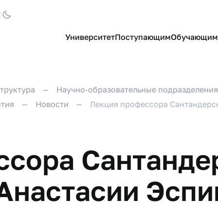
Университет
Поступающим
Обучающим
труктура
Научно-образовательные подразделения
ития
Новости
Лекция профессора Сантандерск
ссора Сантанде
Анастасии Эспи