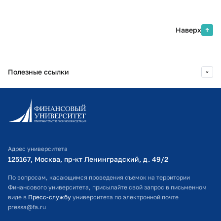
Наверх
Полезные ссылки
Информационно-образовательный портал
Личный кабинет поступающего
Библиотечно-информационный комплекс
Адрес университета
Оплата обучения
125167, Москва, пр-кт Ленинградский, д. 49/2​
Расписание занятий
По вопросам, касающимся проведения съемок на территории
Финансового университета, присылайте свой запрос в письменном
Студенческий офис
виде в
Пресс-службу
университета по электронной почте
pressa@fa.ru
Официальный адрес электронной почты