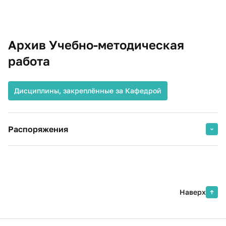
Приказ по основной деятельности № 1040_о от 11.05.2021
Об утверждении Методических рекомендаций по
планированию и организации внеаудиторной
самостоятельной работы студентов
Архив Учебно-методическая
работа
Дисциплины, закреплённые за Кафедрой
Распоряжения
Распоряжение №0653 от 28.09.2022 О закреплении
дисциплин за департаментами и кафедрами
Приложение №13 к распоряжению Финуниверситета
№0653 от 28.09.2022
Наверх