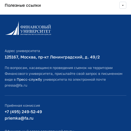
Полезные ссылки
Информационно-образовательный портал
Личный кабинет поступающего
Библиотечно-информационный комплекс
Адрес университета
Оплата обучения
125167, Москва, пр-кт Ленинградский, д. 49/2​
Расписание занятий
По вопросам, касающимся проведения съемок на территории
Финансового университета, присылайте свой запрос в письменном
Студенческий офис
виде в
Пресс-службу
университета по электронной почте
pressa@fa.ru
Официальный адрес электронной почты
ИТ-поддержка
Приёмная комиссия
Министерство просвещения РФ
+7 (495) 249-52-49
priemka@fa.ru
Министерство науки и высшего образования РФ