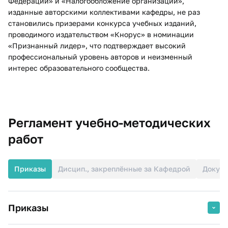
Федерации» и «Налогообложение организаций»,
изданные авторскими коллективами кафедры, не раз
становились призерами конкурса учебных изданий,
проводимого издательством «Кнорус» в номинации
«Признанный лидер», что подтверждает высокий
профессиональный уровень авторов и неизменный
интерес образовательного сообщества.​
Регламент учебно-методических
работ
Приказы
Дисцип., закреплённые за Кафедрой
Докуме
Приказы