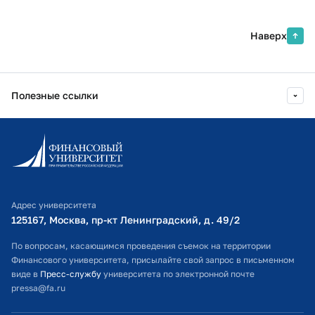
Наверх
Полезные ссылки
Информационно-образовательный портал
Личный кабинет поступающего
Библиотечно-информационный комплекс
Адрес университета
Оплата обучения
125167, Москва, пр-кт Ленинградский, д. 49/2​
Расписание занятий
По вопросам, касающимся проведения съемок на территории
Финансового университета, присылайте свой запрос в письменном
Студенческий офис
виде в
Пресс-службу
университета по электронной почте
pressa@fa.ru
Официальный адрес электронной почты