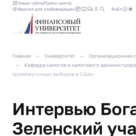
Наши сайты
Пресс-центр
Версия для слабовидящих
Ru
En
Главная
Университет
Организационная с
Кафедра налогов и налогового администрир
промежуточных выборов в США»
Интервью Бога
Зеленский уча