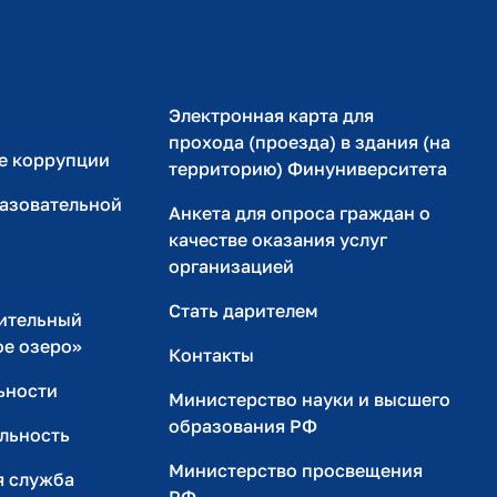
Электронная карта для
прохода (проезда) в здания (на
е коррупции
территорию) Финуниверситета
разовательной
Анкета для опроса граждан о
качестве оказания услуг
организацией
Стать дарителем
ительный
ое озеро»
Контакты
ьности
Министерство науки и высшего
образования РФ
льность
Министерство просвещения
я служба
РФ