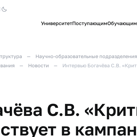
Университет
Поступающим
Обучающим
труктура
Научно-образовательные подразделения
ования
Новости
Интервью Богачёва С.В. «Крит
чёва С.В. «Крит
ствует в кампа