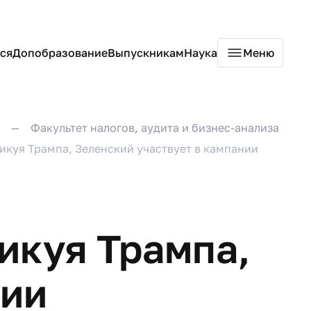
ся
Допобразование
Выпускникам
Наука
Меню
Факультет налогов, аудита и бизнес-анализа
икуя Трампа, Зеленский участвует в кампании
икуя Трампа,
нии