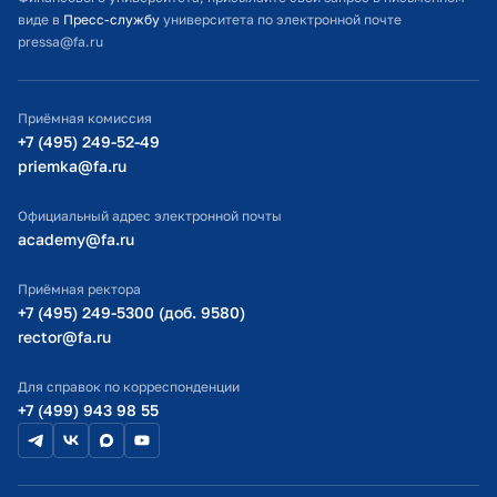
Студенческий офис
виде в
Пресс-службу
университета по электронной почте
pressa@fa.ru
Официальный адрес электронной почты
ИТ-поддержка
Приёмная комиссия
Министерство просвещения РФ
+7 (495) 249-52-49
priemka@fa.ru
Министерство науки и высшего образования РФ
Официальный адрес электронной почты
academy@fa.ru
Приёмная ректора
+7 (495) 249-5300 (доб. 9580)
rector@fa.ru
Для справок по корреспонденции
+7 (499) 943 98 55