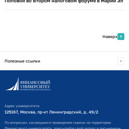
Поповой во Втором налоговом форуме в Марий Эл
Наверх
Полезные ссылки
Информационно-образовательный портал
Личный кабинет поступающего
Библиотечно-информационный комплекс
Адрес университета
Оплата обучения
125167, Москва, пр-кт Ленинградский, д. 49/2​
Расписание занятий
По вопросам, касающимся проведения съемок на территории
Финансового университета, присылайте свой запрос в письменном