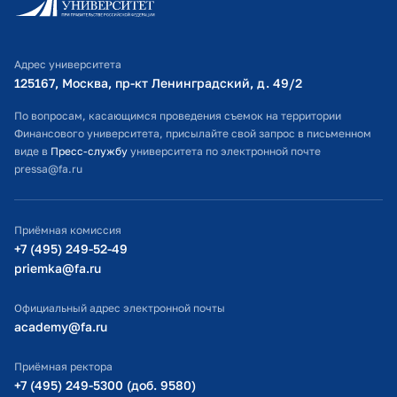
Личный кабинет поступающего
Библиотечно-информационный комплекс
Адрес университета
Оплата обучения
125167, Москва, пр-кт Ленинградский, д. 49/2​
Расписание занятий
По вопросам, касающимся проведения съемок на территории
Финансового университета, присылайте свой запрос в письменном
Студенческий офис
виде в
Пресс-службу
университета по электронной почте
pressa@fa.ru
Официальный адрес электронной почты
ИТ-поддержка
Приёмная комиссия
Министерство просвещения РФ
+7 (495) 249-52-49
priemka@fa.ru
Министерство науки и высшего образования РФ
Официальный адрес электронной почты
academy@fa.ru
Приёмная ректора
+7 (495) 249-5300 (доб. 9580)