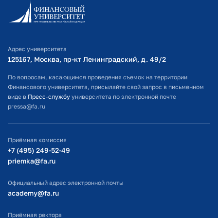
Личный кабинет поступающего
Библиотечно-информационный комплекс
Адрес университета
Оплата обучения
125167, Москва, пр-кт Ленинградский, д. 49/2​
Расписание занятий
По вопросам, касающимся проведения съемок на территории
Финансового университета, присылайте свой запрос в письменном
Студенческий офис
виде в
Пресс-службу
университета по электронной почте
pressa@fa.ru
Официальный адрес электронной почты
ИТ-поддержка
Приёмная комиссия
Министерство просвещения РФ
+7 (495) 249-52-49
priemka@fa.ru
Министерство науки и высшего образования РФ
Официальный адрес электронной почты
academy@fa.ru
Приёмная ректора