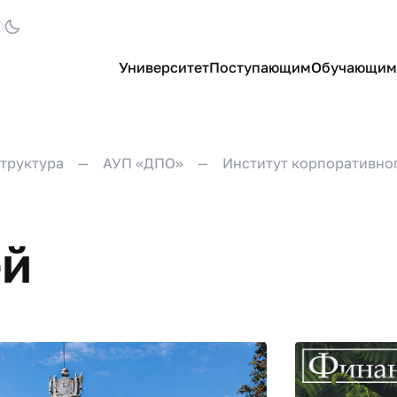
Университет
Поступающим
Обучающим
труктура
АУП «ДПО»
Институт корпоративно
ей