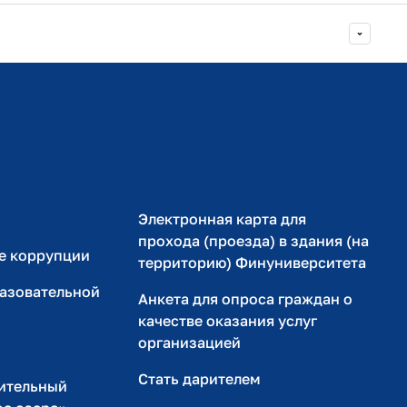
Министерство просвещения РФ
Министерство науки и высшего образования РФ
Электронная карта для
прохода (проезда) в здания (на
е коррупции
территорию) Финуниверситета
разовательной
Анкета для опроса граждан о
качестве оказания услуг
организацией
Стать дарителем
ительный