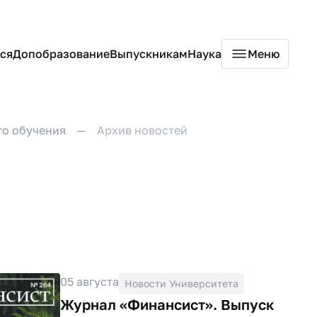
ся
Допобразование
Выпускникам
Наука
Меню
го обучения
Архив новостей
05 августа
Новости Университета
Журнал «Финансист». Выпуск