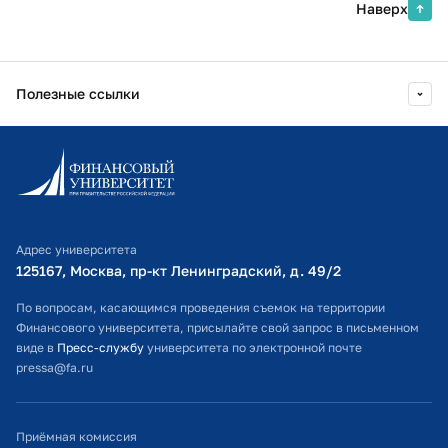
Наверх
Полезные ссылки
Информационно-образовательный портал
Личный кабинет поступающего
Библиотечно-информационный комплекс
Адрес университета
Оплата обучения
125167, Москва, пр-кт Ленинградский, д. 49/2​
Расписание занятий
По вопросам, касающимся проведения съемок на территории
Финансового университета, присылайте свой запрос в письменном
Студенческий офис
виде в
Пресс-службу
университета по электронной почте
pressa@fa.ru
Официальный адрес электронной почты
ИТ-поддержка
Приёмная комиссия