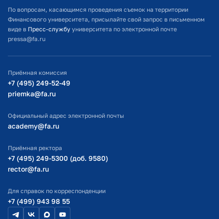
Расписание занятий
По вопросам, касающимся проведения съемок на территории
Финансового университета, присылайте свой запрос в письменном
Студенческий офис
виде в
Пресс-службу
университета по электронной почте
pressa@fa.ru
Официальный адрес электронной почты
ИТ-поддержка
Приёмная комиссия
Министерство просвещения РФ
+7 (495) 249-52-49
priemka@fa.ru
Министерство науки и высшего образования РФ
Официальный адрес электронной почты
academy@fa.ru
Приёмная ректора
+7 (495) 249-5300 (доб. 9580)
rector@fa.ru
Для справок по корреспонденции
+7 (499) 943 98 55