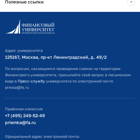
Полезные ссылки
Информационно-образовательный портал
Личный кабинет поступающего
Библиотечно-информационный комплекс
Адрес университета
Оплата обучения
125167, Москва, пр-кт Ленинградский, д. 49/2​
Расписание занятий
По вопросам, касающимся проведения съемок на территории
Финансового университета, присылайте свой запрос в письменном
Студенческий офис
виде в
Пресс-службу
университета по электронной почте
pressa@fa.ru
Официальный адрес электронной почты
ИТ-поддержка
Приёмная комиссия
Министерство просвещения РФ
+7 (495) 249-52-49
priemka@fa.ru
Министерство науки и высшего образования РФ
Официальный адрес электронной почты