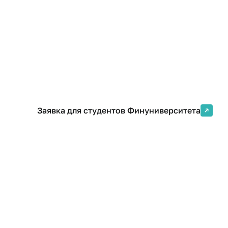
Формат
Кол-во часов
Очно-заочная
256 ак. ч.
(дистанционная)
Заявка для студентов Финуниверситета