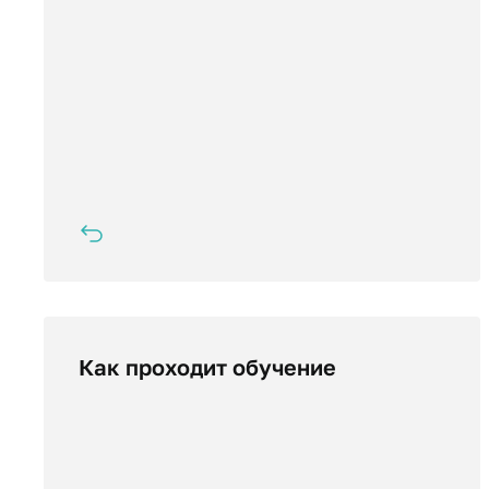
Как проходит обучение
Обучение проходит дистанционно, в
режиме онлайн. Вы получаете доступ в
личный кабинет программы, где
представлены учебные материалы:
видеолекции, текстовые файлы,