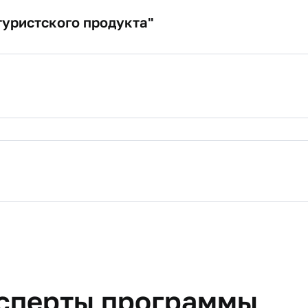
туристского продукта"
ких услуг
рафических особенностей туристических направлений
екламного продукта.
ерными системами бронирования гостиниц и других тур
родвижения отечественного турпродукта
ми туристских услуг
одукта
проектной работы.
 реализации туристского продукта
. Обработка жалоб и проблем.
ксперты программы