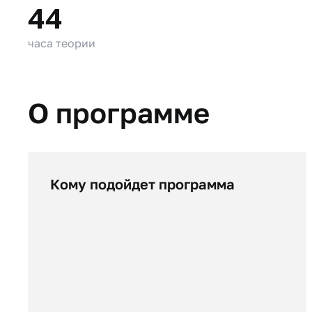
44
часа теории
О программе
Кому подойдет программа
Менеджерам по туризму,
представителям бизнеса, специалистам
предприятий, организаций, студентам,
людям, желающим развиваться в сфере
туризма