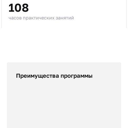
108
часов практических занятий
Преимущества программы
глобальные перспективы: возможность
работать в любой точке мира
разнообразие карьерных путей:
менеджер отелей, организатор
мероприятий, гид, маркетолог в сфере
туризма, собственный бизнес;
креативность и общение: создание
уникальных предложений и работа с