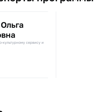
 Ольга
овна
о-культурному сервису и