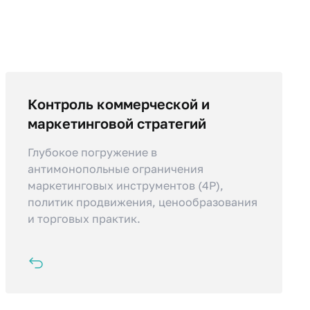
Контроль коммерческой и
Вы научитесь находить баланс между
маркетинговой стратегией и
маркетинговой стратегий
требованиями закона,
Глубокое погружение в
объективизировать установку цен и
антимонопольные ограничения
процедуру отбора контрагентов.
маркетинговых инструментов (4P),
политик продвижения, ценообразования
и торговых практик.