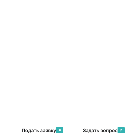
системы опыт
ошибки
Институт развития профессиональных компетенц
Повышение квалификации
Формат
Кол-во часов
Очно-заочная
50 ак. ч.
(дистанционная)
Подать заявку
Задать вопрос