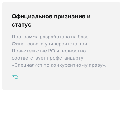
Официальное признание и
По окончании обучения вы получите
официальное удостоверение о
статус
повышении квалификации престижного
Программа разработана на базе
вуза, подтверждающее вашу
Финансового университета при
квалификацию для бизнеса и
Правительстве РФ и полностью
госкорпораций.
соответствует профстандарту
«Специалист по конкурентному праву».