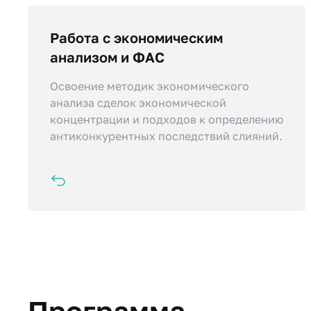
Работа с экономическим
Вы получите практические навыки
подготовки ходатайств и уведомлений в
анализом и ФАС
антимонопольные органы, включая
Освоение методик экономического
корректное заполнение всех схем и
анализа сделок экономической
перечней.
концентрации и подходов к определению
антиконкурентных последствий слияний.