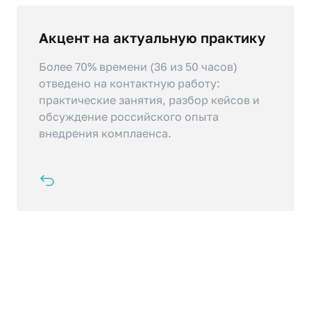
Акцент на актуальную практику
Программа включает подробный обзор
«5-го антимонопольного пакета» и
Более 70% времени (36 из 50 часов)
новейших изменений законодательства
отведено на контактную работу:
2024 года, включая увеличение штрафов
практические занятия, разбор кейсов и
за картели.
обсуждение российского опыта
внедрения комплаенса.