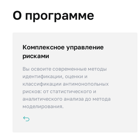
О программе
Комплексное управление
Вы научитесь работать с комплаенс-
документацией, формировать реестры
рисками
рисков и визуализировать карты рисков
Вы освоите современные методы
для эффективного контроля в
идентификации, оценки и
организации.
классификации антимонопольных
рисков: от статистического и
аналитического анализа до метода
моделирования.