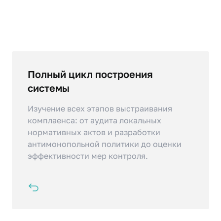
Полный цикл построения
Вы сможете самостоятельно
разрабатывать основные разделы
системы
антимонопольной политики (ЛНА),
Изучение всех этапов выстраивания
включая требования к порядку оценки
комплаенса: от аудита локальных
рисков и снижению вероятности
нормативных актов и разработки
нарушений.
антимонопольной политики до оценки
эффективности мер контроля.