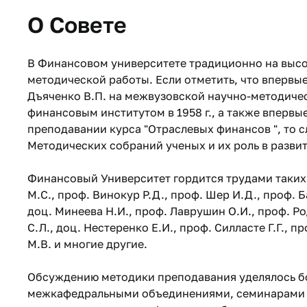
О Совете
В Финансовом университете традиционно на выс
методической работы. Если отметить, что впервы
Дъяченко В.П. на межвузовской научно-методич
финансовым институтом в 1958 г., а также впервы
преподавании курса "Отраслевых финансов ", то 
Методических собраний ученых и их роль в разви
Финансовый Университет гордится трудами таких 
М.С., проф. Винокур Р.Д., проф. Шер И.Д., проф. Б
доц. Минеева Н.И., проф. Лаврушин О.И., проф. Р
С.Л., доц. Нестеренко Е.И., проф. Силласте Г.Г., п
М.В. и многие другие.
Обсуждению методики преподавания уделялось б
межкафедральными объединениями, семинарами 