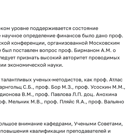
оком уровне поддерживается состояние
е научное определение финансов было дано проф.
еской конференции, организованной Московским
е был поставлен вопрос проф. Бирманом А.М. о
следует признать высокий авторитет проводимых
тии экономической науки.
талантливых ученых-методистов, как проф. Атлас
арнгольц С.Б., проф. Бор М.З., проф. Усоскин М.М.,
одионова В.М., проф. Павлова Л.П. доц. Анохина
роф. Мельник М.В., проф. Пляйс Я.А., проф. Вальяно
ольшое внимание кафедрами, Учеными Советами,
повышения квалификации преподавателей и