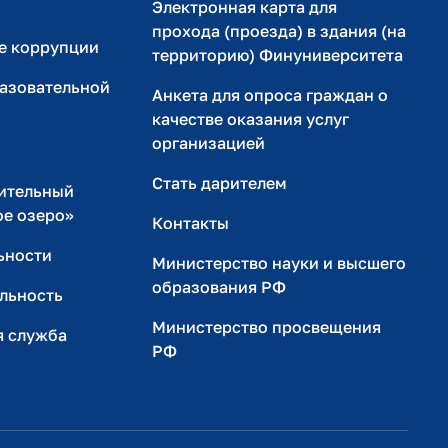
Электронная карта для
прохода (проезда) в здания (на
е коррупции
территорию) Финуниверситета
разовательной
Анкета для опроса граждан о
качестве оказания услуг
организацией
Стать дарителем
ительный
ое озеро»
Контакты
ьности
Министерство науки и высшего
образования РФ
льность
Министерство просвещения
я служба
РФ