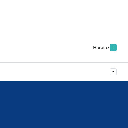
Наверх
Министерство просвещения РФ
Министерство науки и высшего образования РФ