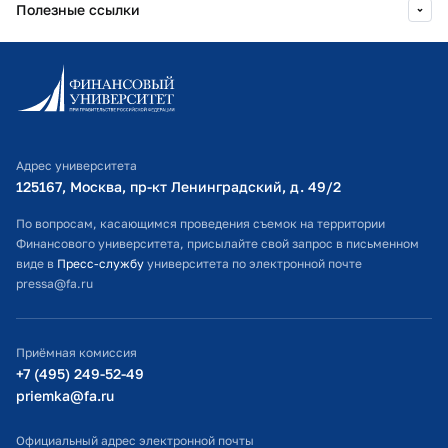
Полезные ссылки
Информационно-образовательный портал
Личный кабинет поступающего
Библиотечно-информационный комплекс
Адрес университета
Оплата обучения
125167, Москва, пр-кт Ленинградский, д. 49/2​
Расписание занятий
По вопросам, касающимся проведения съемок на территории
Финансового университета, присылайте свой запрос в письменном
Студенческий офис
виде в
Пресс-службу
университета по электронной почте
pressa@fa.ru
Официальный адрес электронной почты
ИТ-поддержка
Приёмная комиссия
Министерство просвещения РФ
+7 (495) 249-52-49
priemka@fa.ru
Министерство науки и высшего образования РФ
Официальный адрес электронной почты