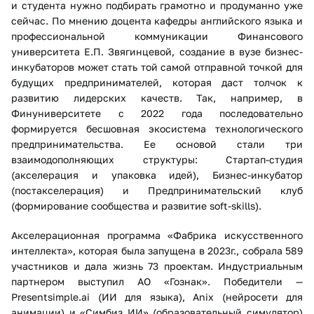
и студента нужно подбирать грамотно и продуманно уже
сейчас. По мнению доцента кафедры английского языка и
профессиональной коммуникации Финансового
университета Е.П. Звягинцевой, создание в вузе бизнес-
инкубаторов может стать той самой отправной точкой для
будущих предпринимателей, которая даст толчок к
развитию лидерских качеств. Так, например, в
Финуниверситете с 2022 года последовательно
формируется бесшовная экосистема технологического
предпринимательства. Ее основой стали три
взаимодополняющих структуры: Стартап-студия
(акселерация и упаковка идей), Бизнес-инкубатор
(постакселерация) и Предпринимательский клуб
(формирование сообщества и развитие soft-skills).
Акселерационная программа «Фабрика искусственного
интеллекта», которая была запущена в 2023г., собрала 589
участников и дала жизнь 73 проектам. Индустриальным
партнером выступил АО «Гознак». Победители —
Presentsimple.ai (ИИ для языка), Anix (нейросети для
анимации) и «Симбиз ИИ» (образовательный симулятор)