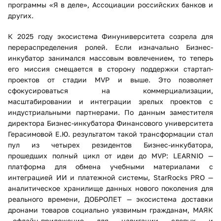
программы «Я в деле», Ассоциации российских банков и
других.
К 2025 году экосистема Финуниверситета созрела для
перераспределения ролей. Если изначально Бизнес-
инкубатор занимался массовым вовлечением, то теперь
его миссия смещается в сторону поддержки стартап-
проектов от стадии MVP и выше. Это позволяет
сфокусироваться на коммерциализации,
масштабировании и интеграции зрелых проектов с
индустриальными партнерами. По данным заместителя
директора Бизнес-инкубатора Финансового университета
Герасимовой Е.Ю. результатом такой трансформации стал
пул из четырех резидентов Бизнес-инкубатора,
прошедших полный цикл от идеи до MVP: LEARNIO —
платформа для обмена учебными материалами с
интеграцией ИИ и платежной системы, StarRocks PRO —
аналитическое хранилище данных нового поколения для
реального времени, ДОБРОЛЕТ — экосистема доставки
дронами товаров социально уязвимым гражданам, МАЯК
—офлайн-приложение для навигации слепых и