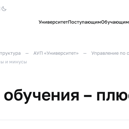
Университет
Поступающим
Обучающим
труктура
АУП «Университет»
Управление по 
сы и минусы
 обучения – плю