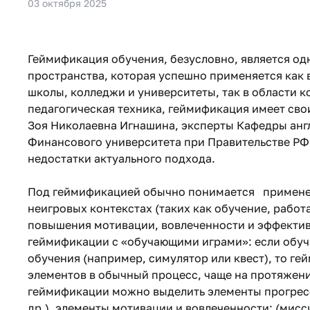
03 октября 2025
Геймификация обучения, безусловно, является од
пространства, которая успешно применяется как в
школы, колледжи и университеты, так в области к
педагогическая техника, геймификация имеет сво
Зоя Николаевна Игнашина, эксперты Кафедры ан
Финансового университета при Правительстве РФ
недостатки актуального подхода.
Под геймификацией обычно понимается применен
неигровых контекстах (таких как обучение, работ
повышения мотивации, вовлеченности и эффектив
геймификации с «обучающими играми»: если обуча
обучения (например, симулятор или квест), то г
элементов в обычный процесс, чаще на протяжен
геймификации можно выделить элементы прогресса
др.), элементы мотивации и вовлеченности: (мисс