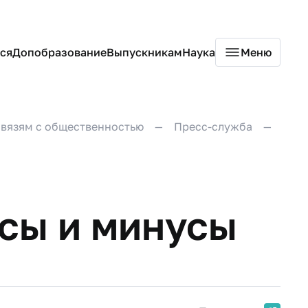
ся
Допобразование
Выпускникам
Наука
Меню
связям с общественностью
Пресс-служба
сы и минусы