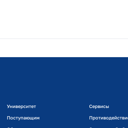
Расписание занятий
Студенческий офис
Официальный адрес электронной почты
ИТ-поддержка
Университет
Сервисы
Поступающим
Противодействи