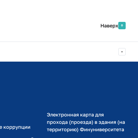
Наверх
Министерство просвещения РФ
Министерство науки и высшего образования РФ
Электронная карта для
прохода (проезда) в здания (на
е коррупции
территорию) Финуниверситета