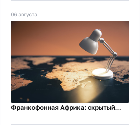
06 августа
Франкофонная Африка: скрытый
резерв российского экспорта и цена
языкового барьера.