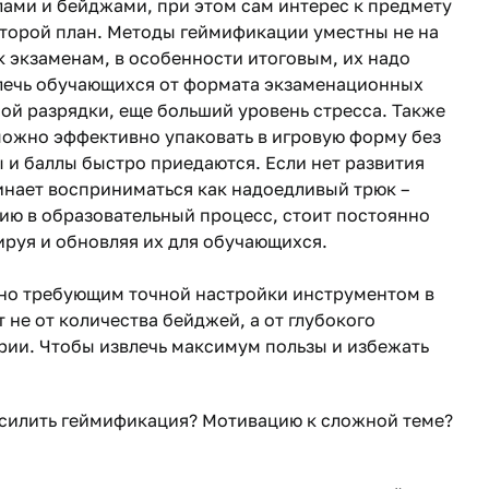
лами и бейджами, при этом сам интерес к предмету
второй план. Методы геймификации уместны не на
 к экзаменам, в особенности итоговым, их надо
влечь обучающихся от формата экзаменационных
ной разрядки, еще больший уровень стресса. Также
 можно эффективно упаковать в игровую форму без
и баллы быстро приедаются. Если нет развития
инает восприниматься как надоедливый трюк –
ю в образовательный процесс, стоит постоянно
руя и обновляя их для обучающихся.
но требующим точной настройки инструментом в
 не от количества бейджей, а от глубокого
рии. Чтобы извлечь максимум пользы и избежать
усилить геймификация? Мотивацию к сложной теме?