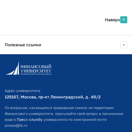
Наверх
Полезные ссылки
Информационно-образовательный портал
Личный кабинет поступающего
Библиотечно-информационный комплекс
Адрес университета
Оплата обучения
125167, Москва, пр-кт Ленинградский, д. 49/2​
Расписание занятий
По вопросам, касающимся проведения съемок на территории
Финансового университета, присылайте свой запрос в письменном
Студенческий офис
виде в
Пресс-службу
университета по электронной почте
pressa@fa.ru
Официальный адрес электронной почты