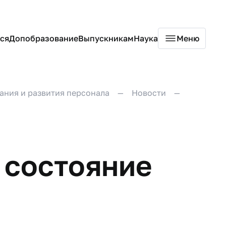
ся
Допобразование
Выпускникам
Наука
Меню
ания и развития персонала
Новости
а состояние