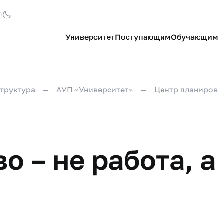
Университет
Поступающим
Обучающим
труктура
АУП «Университет»
Центр планиров
о – не работа, 