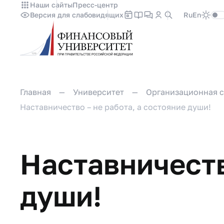
Наши сайты
Пресс-центр
Версия для слабовидящих
Ru
En
Главная
Университет
Организационная с
Наставничество – не работа, а состояние души!
Наставничеств
души!