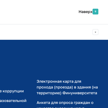
Наверх
Министерство просвещения РФ
Министерство науки и высшего образования РФ
Электронная карта для
прохода (проезда) в здания (на
е коррупции
территорию) Финуниверситета
разовательной
Анкета для опроса граждан о