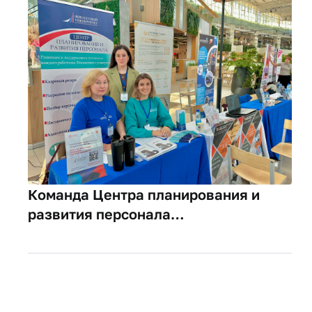
Команда Центра планирования и
развития персонала
Финуниверситета приняла участие в
региональном этапе ярмарки
вакансий в Подмосковье