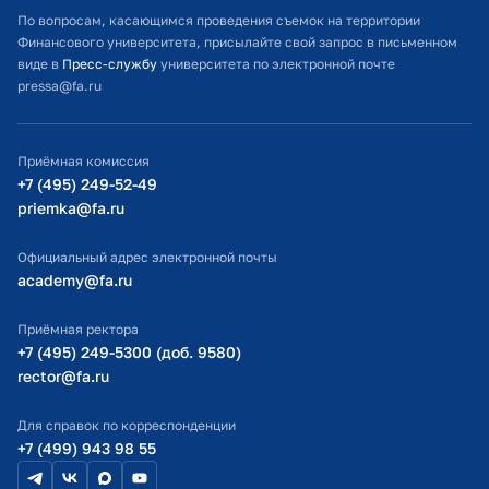
Расписание занятий
По вопросам, касающимся проведения съемок на территории
Финансового университета, присылайте свой запрос в письменном
Студенческий офис
виде в
Пресс-службу
университета по электронной почте
pressa@fa.ru
Официальный адрес электронной почты
ИТ-поддержка
Приёмная комиссия
Министерство просвещения РФ
+7 (495) 249-52-49
priemka@fa.ru
Министерство науки и высшего образования РФ
Официальный адрес электронной почты
academy@fa.ru
Приёмная ректора
+7 (495) 249-5300 (доб. 9580)
rector@fa.ru
Для справок по корреспонденции
+7 (499) 943 98 55