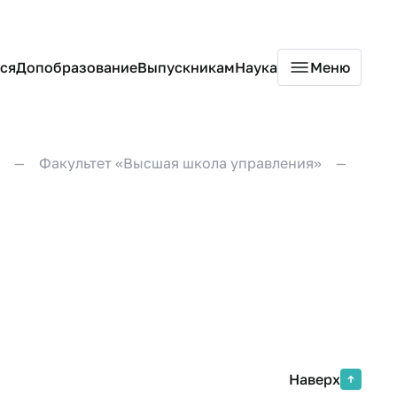
ся
Допобразование
Выпускникам
Наука
Меню
Факультет «Высшая школа управления»
Наверх