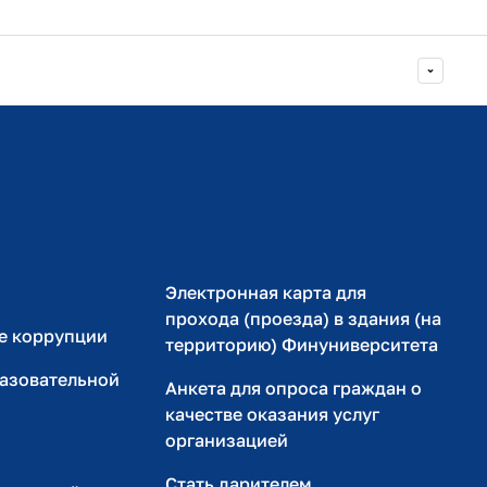
Министерство просвещения РФ
Министерство науки и высшего образования РФ
Электронная карта для
прохода (проезда) в здания (на
е коррупции
территорию) Финуниверситета
разовательной
Анкета для опроса граждан о
качестве оказания услуг
организацией
Стать дарителем