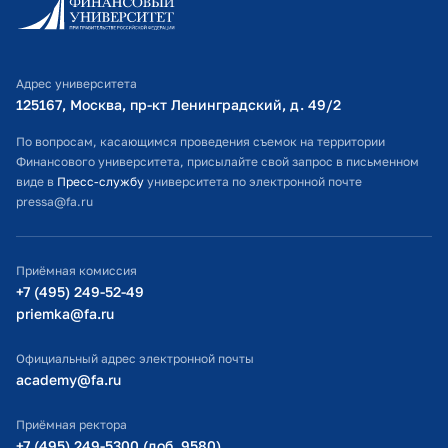
Личный кабинет поступающего
Библиотечно-информационный комплекс
Адрес университета
Оплата обучения
125167, Москва, пр-кт Ленинградский, д. 49/2​
Расписание занятий
По вопросам, касающимся проведения съемок на территории
Финансового университета, присылайте свой запрос в письменном
Студенческий офис
виде в
Пресс-службу
университета по электронной почте
pressa@fa.ru
Официальный адрес электронной почты
ИТ-поддержка
Приёмная комиссия
Министерство просвещения РФ
+7 (495) 249-52-49
priemka@fa.ru
Министерство науки и высшего образования РФ
Официальный адрес электронной почты
academy@fa.ru
Приёмная ректора
+7 (495) 249-5300 (доб. 9580)