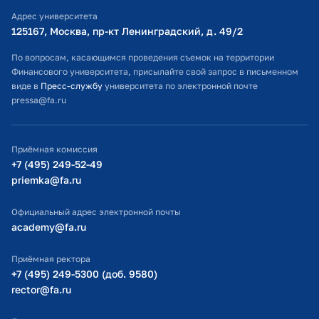
Адрес университета
Оплата обучения
125167, Москва, пр-кт Ленинградский, д. 49/2​
Расписание занятий
По вопросам, касающимся проведения съемок на территории
Финансового университета, присылайте свой запрос в письменном
Студенческий офис
виде в
Пресс-службу
университета по электронной почте
pressa@fa.ru
Официальный адрес электронной почты
ИТ-поддержка
Приёмная комиссия
Министерство просвещения РФ
+7 (495) 249-52-49
priemka@fa.ru
Министерство науки и высшего образования РФ
Официальный адрес электронной почты
academy@fa.ru
Приёмная ректора
+7 (495) 249-5300 (доб. 9580)
rector@fa.ru