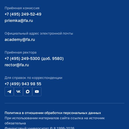
ИТ-поддержка
Приёмная комиссия
Министерство просвещения РФ
+7 (495) 249-52-49
priemka@fa.ru
Министерство науки и высшего образования РФ
Официальный адрес электронной почты
academy@fa.ru
Приёмная ректора
+7 (495) 249-5300 (доб. 9580)
rector@fa.ru
Для справок по корреспонденции
+7 (499) 943 98 55
Политика в отношении обработки персональных данных
При использовании материалов сайта ссылка на источник
обязательна
Финансовый университет © ® 1998-2026