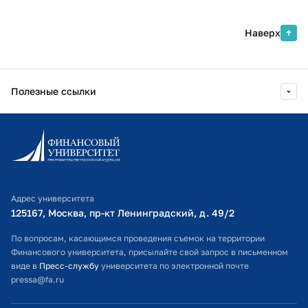
Наверх
Полезные ссылки
Информационно-образовательный портал
Личный кабинет поступающего
Библиотечно-информационный комплекс
Адрес университета
Оплата обучения
125167, Москва, пр-кт Ленинградский, д. 49/2​
Расписание занятий
По вопросам, касающимся проведения съемок на территории
Финансового университета, присылайте свой запрос в письменном
Студенческий офис
виде в
Пресс-службу
университета по электронной почте
pressa@fa.ru
Официальный адрес электронной почты