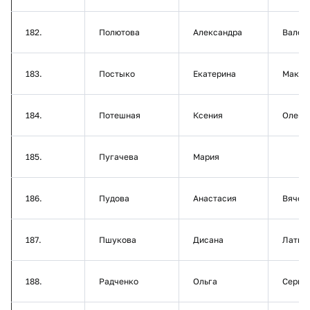
182.
Полютова
Александра
Валер
183.
Постыко
Екатерина
Макси
184.
Потешная
Ксения
Олего
185.
Пугачева
Мария
186.
Пудова
Анастасия
Вячес
187.
Пшукова
Дисана
Латми
188.
Радченко
Ольга
Серге