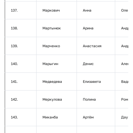
137.
Маркович
Анна
Олего
138.
Мартынюк
Арина
Андре
139.
Марченко
Анастасия
Андре
140.
Марыгин
Денис
Алекс
141.
Медведева
Елизавета
Вадим
142.
Меркулова
Полина
Роман
143.
Миканба
Артём
Дауро