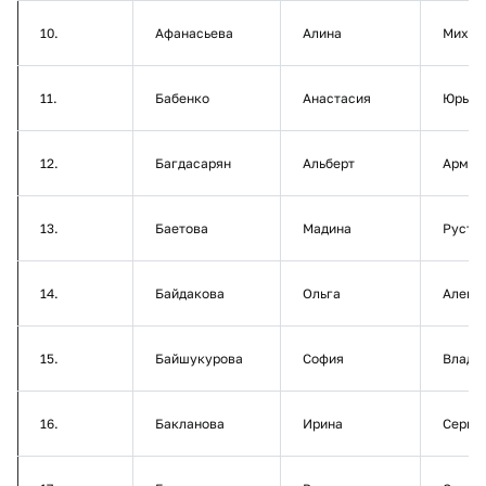
10.
Афанасьева
Алина
Михай
11.
Бабенко
Анастасия
Юрьев
12.
Багдасарян
Альберт
Армен
13.
Баетова
Мадина
Русте
14.
Байдакова
Ольга
Алекс
15.
Байшукурова
София
Влади
16.
Бакланова
Ирина
Серге