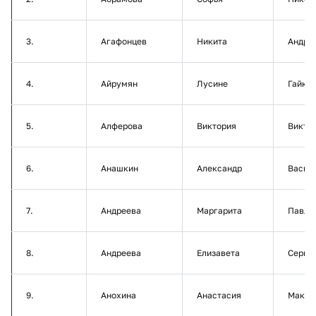
3.
Агафонцев
Никита
Андре
4.
Айрумян
Лусине
Гайко
5.
Алферова
Виктория
Викто
6.
Анашкин
Александр
Васил
7.
Андреева
Маргарита
Павло
8.
Андреева
Елизавета
Серге
9.
Анохина
Анастасия
Макси