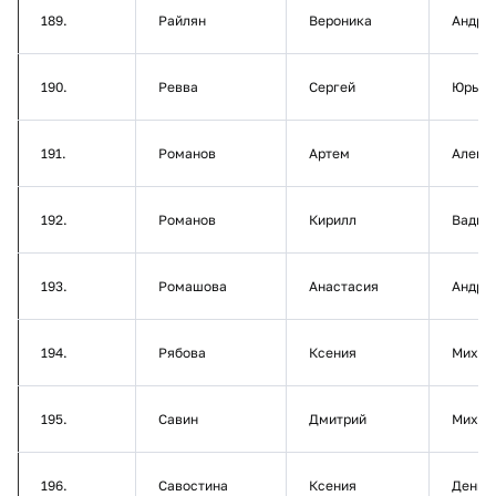
189.
Райлян
Вероника
Андре
190.
Ревва
Сергей
Юрьев
191.
Романов
Артем
Алекс
192.
Романов
Кирилл
Вадим
193.
Ромашова
Анастасия
Андре
194.
Рябова
Ксения
Михай
195.
Савин
Дмитрий
Михай
196.
Савостина
Ксения
Денис