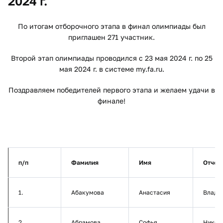
2024 г.
По итогам отборочного этапа в финал олимпиады был
приглашен 271 участник.
Второй этап олимпиады проводился с 23 мая 2024 г. по 25
мая 2024 г. в системе my.fa.ru.
Поздравляем победителей первого этапа и желаем удачи в
финале!
п
/
п
Фамилия
Имя
Отчес
1.
Абакумова
Анастасия
Влади
2.
Абрамова
Софья
Никол