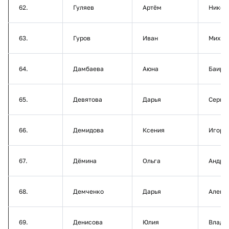
62.
Гуляев
Артём
Никол
63.
Гуров
Иван
Михай
64.
Дамбаева
Аюна
Баиро
65.
Девятова
Дарья
Серге
66.
Демидова
Ксения
Игоре
67.
Дёмина
Ольга
Андре
68.
Демченко
Дарья
Алекс
69.
Денисова
Юлия
Влади