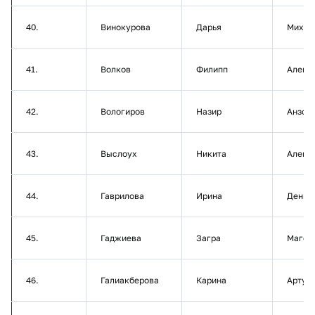
40.
Винокурова
Дарья
Михай
41.
Волков
Филипп
Алекс
42.
Вологиров
Назир
Анзор
43.
Выслоух
Никита
Алекс
44.
Гаврилова
Ирина
Денис
45.
Гаджиева
Загра
Магом
46.
Галиакберова
Карина
Артур