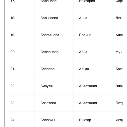
17.
Баранова
Виктория
Серге
18.
Барышева
Анна
Денис
19.
Басманова
Полина
Алекс
20.
Берсанова
Айна
Мухам
21.
Бесаева
Альда
Батра
22.
Бируля
Анастасия
Влади
23.
Богатова
Анастасия
Петро
24.
Боловин
Виктор
Игоре