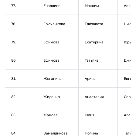
77.
Еналдиев
Максим
Аслан
78.
Ерюченкова
Елизавета
Никол
79.
Ефимова
Екатерина
Юрьев
80.
Ефимова
Татьяна
Дмитр
81.
Жеганина
Арина
Евген
82.
Жиденко
Анастасия
Серге
83.
Жукова
Юлия
Алекс
84.
Замалдинова
Полина
Тагир