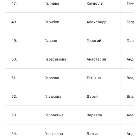
47.
Галиева
Камилла
Тимер
48.
Гарибов
Александр
Георг
49.
Гацоев
Георгий
Павло
50.
Герасимова
Анастасия
Андре
51.
Героева
Татьяна
Влади
52.
Гладкова
Дарья
Влади
53.
Головкина
Варвара
Алекс
54.
Голышева
Дарья
Андре