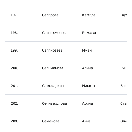
197.
Сагирова
Камила
Гаджи
198.
Саидахмедов
Рамазан
199.
Салгираева
Иман
200.
Сальманова
Алина
Ришат
201.
Самосадкин
Никита
Влади
202.
Селиверстова
Арина
Стани
203.
Семенова
Анна
Олего