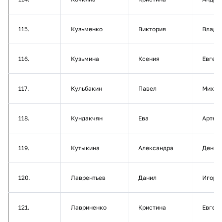
115.
Кузьменко
Виктория
Влади
116.
Кузьмина
Ксения
Евген
117.
Кульбакин
Павел
Михай
118.
Кундакчян
Ева
Артем
119.
Кутыкина
Александра
Денис
120.
Лаврентьев
Данил
Игоре
121.
Лавриненко
Кристина
Евген