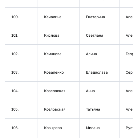
100.
Качалина
Екатерина
Алекс
101.
Кислова
Светлана
Алекс
102.
Клинцова
Алина
Георг
103.
Коваленко
Владислава
Серге
104.
Козловская
Анна
Алекс
105.
Козловская
Татьяна
Алекс
106.
Козырева
Милана
Руста