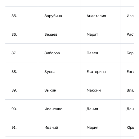
85.
Зарубина
Анастасия
Ивано
86.
Зезаев
Марат
Расул
87.
Зиборов
Павел
Борис
88.
Зуева
Екатерина
Евген
89.
Зыкин
Максим
Влади
90.
Иваненко
Данил
Денис
91.
Иваний
Мария
Юрьев