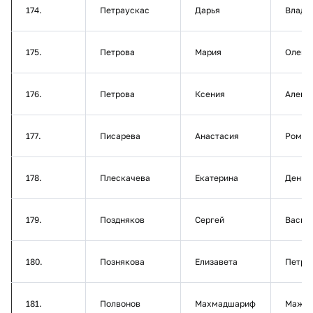
174.
Петраускас
Дарья
Влади
175.
Петрова
Мария
Олего
176.
Петрова
Ксения
Алекс
177.
Писарева
Анастасия
Роман
178.
Плескачева
Екатерина
Денис
179.
Поздняков
Сергей
Васил
180.
Познякова
Елизавета
Петро
181.
Полвонов
Махмадшариф
Мажну