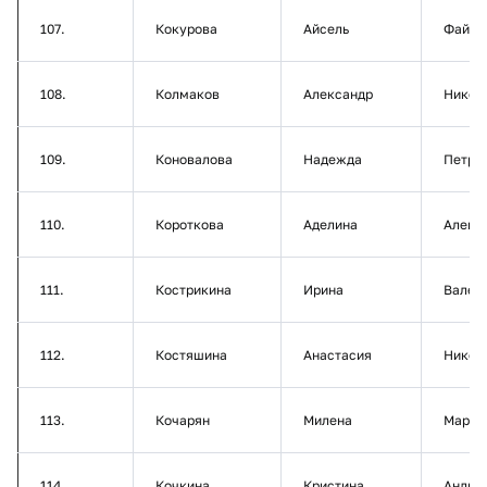
107.
Кокурова
Айсель
Файзу
108.
Колмаков
Александр
Никол
109.
Коновалова
Надежда
Петро
110.
Короткова
Аделина
Алекс
111.
Кострикина
Ирина
Валер
112.
Костяшина
Анастасия
Никол
113.
Кочарян
Милена
Марти
114.
Кочкина
Кристина
Андре