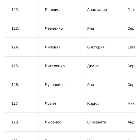
122.
Лапшина
Анастасия
Генна
123.
Левченко
Яна
Серге
124.
Липовая
Виктория
Евген
125.
Литаренко
Диана
Серге
126.
Луговкина
Яна
Серге
127.
Лузин
Кирилл
Никол
128.
Лысенко
Елизавета
Андре