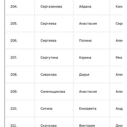
204.
Сергазинова
Айдана
Канат
205.
Сергеева
Анастасия
Серге
206.
Сергеева
Полина
Алекс
207.
Сергутина
Карина
Михай
208.
Сивакова
Дарья
Алекс
209.
Синельщикова
Анастасия
Алекс
210.
Ситина
Елизавета
Андре
211.
Скачкова
Виктория
Дмитр