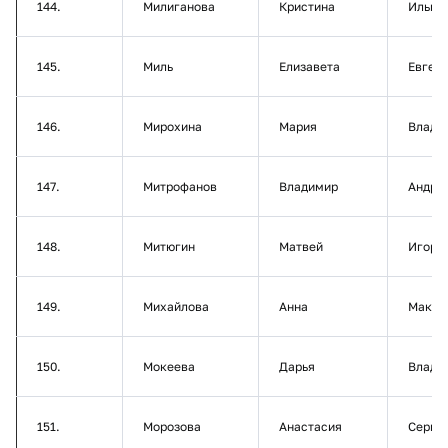
144.
Милиганова
Кристина
Ильин
145.
Миль
Елизавета
Евген
146.
Мирохина
Мария
Влади
147.
Митрофанов
Владимир
Андре
148.
Митюгин
Матвей
Игоре
149.
Михайлова
Анна
Макси
150.
Мокеева
Дарья
Влади
151.
Морозова
Анастасия
Серге