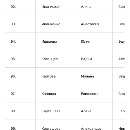
92.
Иваницкая
Алина
Серге
93.
Иванченко
Анастасия
Влади
94.
Ишпаева
Юлия
Эдуар
95.
Казанцев
Вадим
Алекс
96.
Кайтова
Милана
Вадим
97.
Каплина
Елизавета
Серге
98.
Карташева
Алена
Евген
99.
Карташова
Александра
Никол