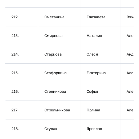
212.
Сметанина
Елизавета
Вячес
213.
Смирнова
Наталия
Алекс
214.
Старкова
Олеся
Андре
215.
Стафоркина
Екатерина
Алекс
216.
Стенникова
Софья
Алекс
217.
Стрельникова
Прлина
Алекс
218.
Ступак
Ярослав