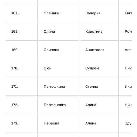
167.
Олейник
Валерия
Евген
168.
Олина
Кристина
Роман
169.
Осипова
Анастасия
Алекс
170.
Оюн
Сулдем
Никол
171.
Панюшкина
Стелла
Икрам
172.
Парфенович
Алина
Никол
173.
Первова
Алина
Эдуар