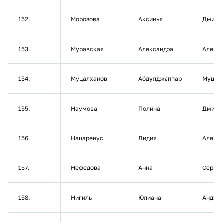
152.
Морозова
Аксинья
Дмитр
153.
Муравская
Александра
Алекс
154.
Муцалханов
Абдулджаппар
Муцал
155.
Наумова
Полина
Дмитр
156.
Нацаренус
Лидия
Алекс
157.
Нефедова
Анна
Серге
158.
Нигиль
Юлиана
Андже