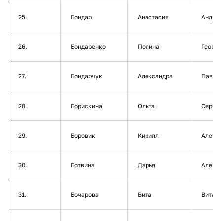
25.
Бондар
Анастасия
Андре
26.
Бондаренко
Полина
Георг
27.
Бондарчук
Александра
Павло
28.
Борискина
Ольга
Серге
29.
Боровик
Кирилл
Алекс
30.
Ботвина
Дарья
Алекс
31.
Бочарова
Вита
Витал