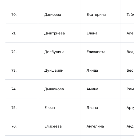
70.
Джиоева
Екатерина
Тайму
71.
Дмитриева
Елена
Алекс
72.
Долбусина
Елизавета
Влади
73.
Дуишвили
Линда
Бесик
74.
Дышекова
Амина
Рамаз
75.
Егоян
Лиана
Артур
76.
Елисеева
Ангелина
Андре