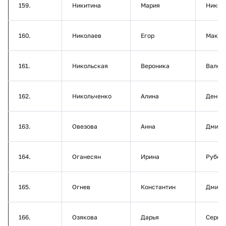
159.
Никитина
Мария
Никол
160.
Николаев
Егор
Макси
161.
Никольская
Вероника
Валер
162.
Никольченко
Алина
Денис
163.
Овезова
Анна
Дмитр
164.
Оганесян
Ирина
Рубен
165.
Огнев
Константин
Дмитр
166.
Озякова
Дарья
Серге