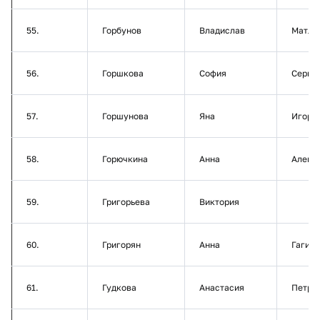
55.
Горбунов
Владислав
Матла
56.
Горшкова
София
Серге
57.
Горшунова
Яна
Игоре
58.
Горючкина
Анна
Алекс
59.
Григорьева
Виктория
60.
Григорян
Анна
Гагик
61.
Гудкова
Анастасия
Петро