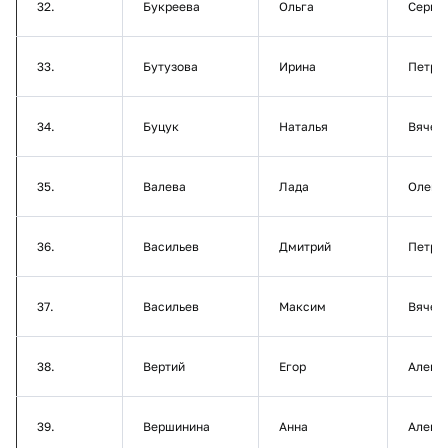
32.
Букреева
Ольга
Серге
33.
Бутузова
Ирина
Петро
34.
Буцук
Наталья
Вячес
35.
Валева
Лада
Олего
36.
Васильев
Дмитрий
Петро
37.
Васильев
Максим
Вячес
38.
Вертий
Егор
Алекс
39.
Вершинина
Анна
Алекс