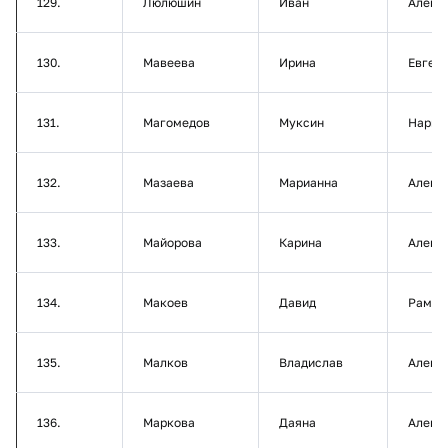
129.
Люлюшин
Иван
Алекс
130.
Мавеева
Ирина
Евген
131.
Магомедов
Муксин
Нарим
132.
Мазаева
Марианна
Алекс
133.
Майорова
Карина
Алекс
134.
Макоев
Давид
Рамаз
135.
Малков
Владислав
Алекс
136.
Маркова
Даяна
Алекс