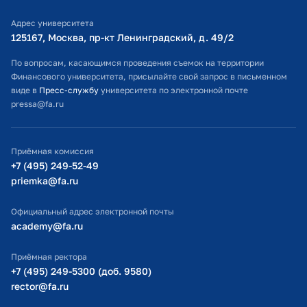
Библиотечно-информационный комплекс
Адрес университета
Оплата обучения
125167, Москва, пр-кт Ленинградский, д. 49/2​
Расписание занятий
По вопросам, касающимся проведения съемок на территории
Финансового университета, присылайте свой запрос в письменном
Студенческий офис
виде в
Пресс-службу
университета по электронной почте
pressa@fa.ru
Официальный адрес электронной почты
ИТ-поддержка
Приёмная комиссия
Министерство просвещения РФ
+7 (495) 249-52-49
priemka@fa.ru
Министерство науки и высшего образования РФ
Официальный адрес электронной почты
academy@fa.ru
Приёмная ректора
+7 (495) 249-5300 (доб. 9580)
rector@fa.ru