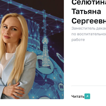
Селютин
Татьяна
Сергеев
Заместитель дека
по воспитательно
работе
Читать