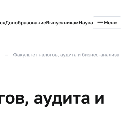
ся
Допобразование
Выпускникам
Наука
Меню
Факультет налогов, аудита и бизнес-анализа
ов, аудита и