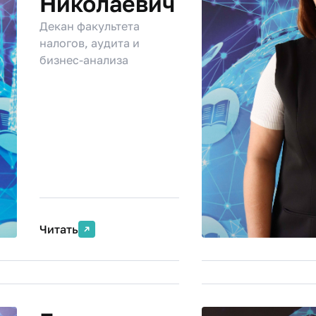
Николаевич
Декан факультета
налогов, аудита и
бизнес-анализа
Читать