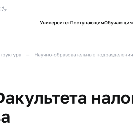
Университет
Поступающим
Обучающим
труктура
Научно-образовательные подразделения
акультета налог
за