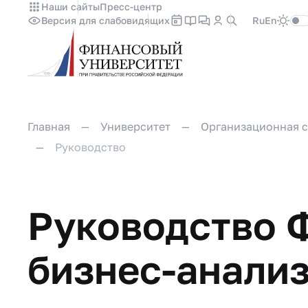
Наши сайты
Пресс-центр
Версия для слабовидящих
Ru
En
Главная
Университет
Организационная с
Руководство
Руководство Ф
бизнес-анали