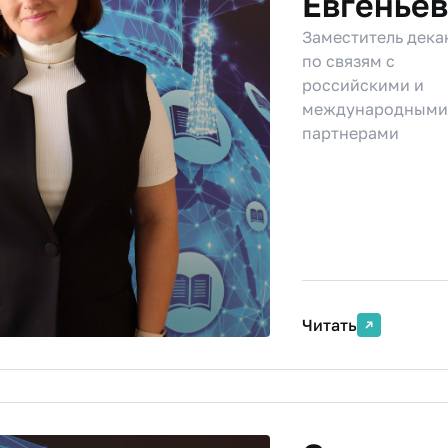
Евгенье
Заместитель дека
по связям с
российскими и
международными
партнерами
Читать