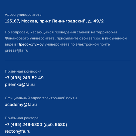
Библиотечно-информационный комплекс
Адрес университета
Оплата обучения
125167, Москва, пр-кт Ленинградский, д. 49/2​
Расписание занятий
По вопросам, касающимся проведения съемок на территории
Финансового университета, присылайте свой запрос в письменном
Студенческий офис
виде в
Пресс-службу
университета по электронной почте
pressa@fa.ru
Официальный адрес электронной почты
ИТ-поддержка
Приёмная комиссия
Министерство просвещения РФ
+7 (495) 249-52-49
priemka@fa.ru
Министерство науки и высшего образования РФ
Официальный адрес электронной почты
academy@fa.ru
Приёмная ректора
+7 (495) 249-5300 (доб. 9580)
rector@fa.ru