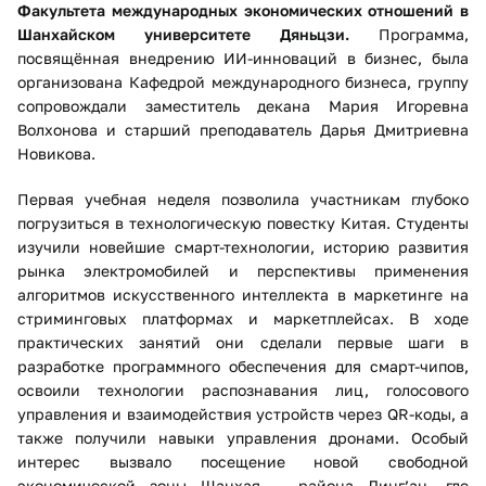
Факультета международных экономических отношений в
Шанхайском университете Дяньцзи.
Программа,
посвящённая внедрению ИИ-инноваций в бизнес, была
организована Кафедрой международного бизнеса, группу
сопровождали заместитель декана Мария Игоревна
Волхонова и старший преподаватель Дарья Дмитриевна
Новикова.
Первая учебная неделя позволила участникам глубоко
погрузиться в технологическую повестку Китая. Студенты
изучили новейшие смарт-технологии, историю развития
рынка электромобилей и перспективы применения
алгоритмов искусственного интеллекта в маркетинге на
стриминговых платформах и маркетплейсах. В ходе
практических занятий они сделали первые шаги в
разработке программного обеспечения для смарт-чипов,
освоили технологии распознавания лиц, голосового
управления и взаимодействия устройств через QR-коды, а
также получили навыки управления дронами. Особый
интерес вызвало посещение новой свободной
экономической зоны Шанхая — района Линг’ан, где