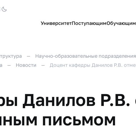
Университет
Поступающим
Обучающим
труктура
Научно-образовательные подразделения
а
Новости
Доцент кафедры Данилов Р.В. отм
ы Данилов Р.В.
нным письмом