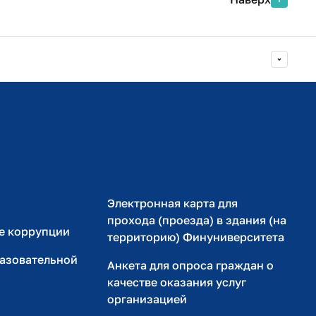
Министерство просвещения РФ
Министерство науки и высшего образования РФ
Электронная карта для
прохода (проезда) в здания (на
е коррупции
территорию) Финуниверситета
разовательной
Анкета для опроса граждан о
качестве оказания услуг
организацией