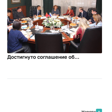
Достигнуто соглашение об
академическом обмене с
Ляодунским университетом (КНР)
Наверх