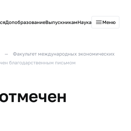
ся
Допобразование
Выпускникам
Наука
Меню
Факультет международных экономических
ечен благодарственным письмом
 отмечен