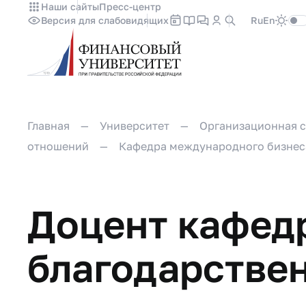
Наши сайты
Пресс-центр
Версия для слабовидящих
Ru
En
Главная
Университет
Организационная с
отношений
Кафедра международного бизнес
Доцент кафедр
благодарстве