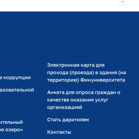
Министерство просвещения РФ
Министерство науки и высшего образования РФ
Электронная карта для
прохода (проезда) в здания (на
е коррупции
территорию) Финуниверситета
разовательной
Анкета для опроса граждан о
качестве оказания услуг
организацией
Стать дарителем
ительный
ое озеро»
Контакты