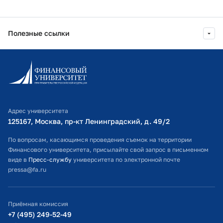
Полезные ссылки
Информационно-образовательный портал
Личный кабинет поступающего
Библиотечно-информационный комплекс
Адрес университета
Оплата обучения
125167, Москва, пр-кт Ленинградский, д. 49/2​
Расписание занятий
По вопросам, касающимся проведения съемок на территории
Финансового университета, присылайте свой запрос в письменном
Студенческий офис
виде в
Пресс-службу
университета по электронной почте
pressa@fa.ru
Официальный адрес электронной почты
ИТ-поддержка
Приёмная комиссия
Министерство просвещения РФ
+7 (495) 249-52-49