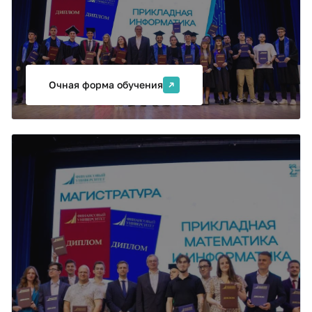
преподавателями департамента анализа данных и
машинного обучения Финансового университета
совместно с партнерами программы,
представляющими ИТ-компании российского рынка.
Очная форма обучения
Образовательная программа
"Инженер машинного
обучения"
Программа подготовки магистров «Инженер
машинного обучения» направлена на подготовку
специалистов по разработке, развертыванию и
внедрению в промышленную эксплуатацию
интеллектуальных информационных систем на
основе методов анализа данных, машинного