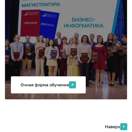
"Управление
информационными
технологиями в цифровой
экономике"
Программа «Управление информационными
технологиями в цифровой экономике» разработана
преподавателями кафедры «Бизнес-информатика»
Финансового университета совместно с партнерами
программы, представляющими ИТ-компании
российского рынка.
Очная форма обучения
Наверх