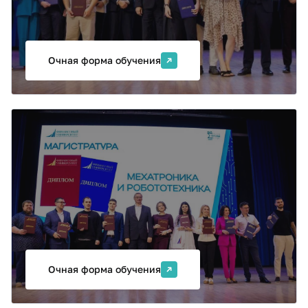
обучения и искусственного интеллекта, а также по
интеграции моделей машинного и глубокого
обучения в прикладные программные продукты.
Очная форма обучения
Образовательная программа
"Программирование
интеллектуальных роботов "
Программа направлена на подготовку специалистов
по роботизированным системам и
интеллектуальным технологиям в отраслевой
промышленности.
Очная форма обучения