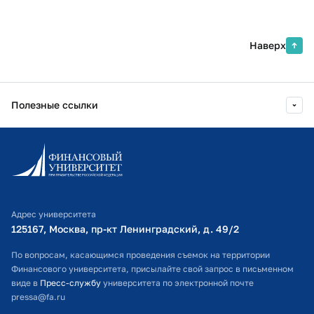
Наверх
Полезные ссылки
Информационно-образовательный портал
Личный кабинет поступающего
Библиотечно-информационный комплекс
Адрес университета
Оплата обучения
125167, Москва, пр-кт Ленинградский, д. 49/2​
Расписание занятий
По вопросам, касающимся проведения съемок на территории
Финансового университета, присылайте свой запрос в письменном
Студенческий офис
виде в
Пресс-службу
университета по электронной почте
pressa@fa.ru
Официальный адрес электронной почты