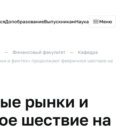
ся
Допобразование
Выпускникам
Наука
Меню
Финансовый факультет
Кафедра
ки и финтех» продолжают фееричное шествие на
ые рынки и
ое шествие на