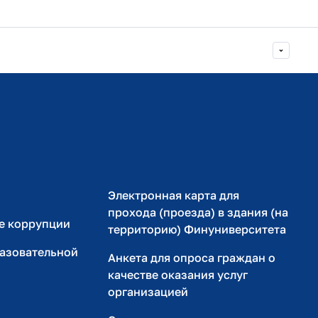
Министерство просвещения РФ
Министерство науки и высшего образования РФ
Электронная карта для
прохода (проезда) в здания (на
е коррупции
территорию) Финуниверситета
разовательной
Анкета для опроса граждан о
качестве оказания услуг
организацией