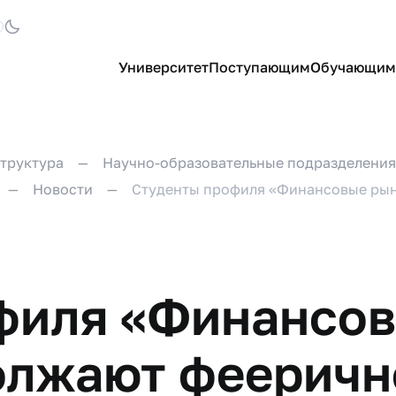
Университет
Поступающим
Обучающим
труктура
Научно-образовательные подразделения
Новости
Студенты профиля «Финансовые рын
филя «Финансов
олжают фееричн