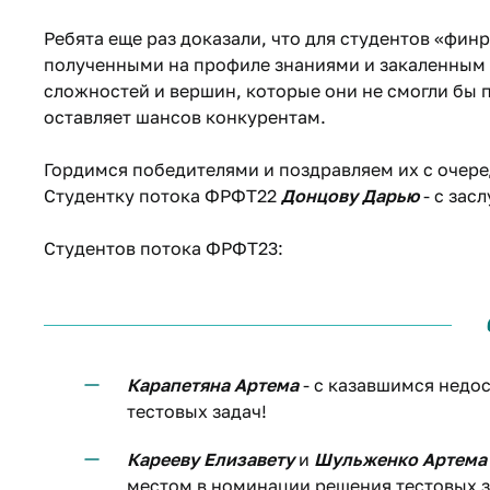
Ребята еще раз доказали, что для студентов «фин
полученными на профиле знаниями и закаленным 
сложностей и вершин, которые они не смогли бы п
оставляет шансов конкурентам.
Гордимся победителями и поздравляем их с оче
Студентку потока ФРФТ22
Донцову Дарью
- с зас
Студентов потока ФРФТ23:
Карапетяна Артема
- с казавшимся недо
тестовых задач!
Карееву Елизавету
и
Шульженко Артема
местом в номинации решения тестовых з