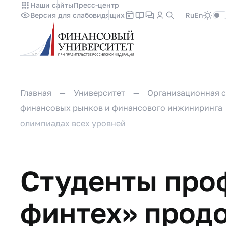
Наши сайты
Пресс-центр
Версия для слабовидящих
Ru
En
Главная
Университет
Организационная с
финансовых рынков и финансового инжиниринга
олимпиадах всех уровней
Студенты про
финтех» прод