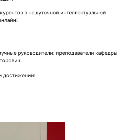
нкурентов в нешуточной интеллектуальной
онлайн!
аучные руководители: преподаватели кафедры
торович.
и достижений!