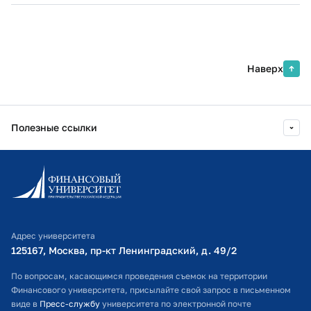
Наверх
Полезные ссылки
Информационно-образовательный портал
Личный кабинет поступающего
Библиотечно-информационный комплекс
Адрес университета
Оплата обучения
125167, Москва, пр-кт Ленинградский, д. 49/2​
Расписание занятий
По вопросам, касающимся проведения съемок на территории
Финансового университета, присылайте свой запрос в письменном
Студенческий офис
виде в
Пресс-службу
университета по электронной почте