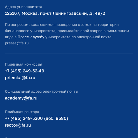
Адрес университета
Оплата обучения
125167, Москва, пр-кт Ленинградский, д. 49/2​
Расписание занятий
По вопросам, касающимся проведения съемок на территории
Финансового университета, присылайте свой запрос в письменном
Студенческий офис
виде в
Пресс-службу
университета по электронной почте
pressa@fa.ru
Официальный адрес электронной почты
ИТ-поддержка
Приёмная комиссия
Министерство просвещения РФ
+7 (495) 249-52-49
priemka@fa.ru
Министерство науки и высшего образования РФ
Официальный адрес электронной почты
academy@fa.ru
Приёмная ректора
+7 (495) 249-5300 (доб. 9580)
rector@fa.ru