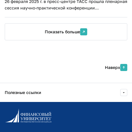
26 февраля 2025 г. в пресс-центре ТАСС прошла пленарная
сессия научно-практической конференции
Финуниверситета «Внешний аудит как инструмент
повышения эффективности государственного
управления».
Показать больше
Наверх
Полезные ссылки
Информационно-образовательный портал
Личный кабинет поступающего
Библиотечно-информационный комплекс