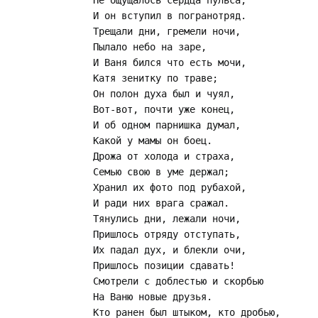
Не ощущалось сердца пульса,

И он вступил в погранотряд.

Трещали дни, гремели ночи,

Пылало небо на заре,

И Ваня бился что есть мочи,

Катя зенитку по траве;

Он полон духа был и чуял,

Вот-вот, почти уже конец,

И об одном парнишка думал,

Какой у мамы он боец.

Дрожа от холода и страха,

Семью свою в уме держал;

Хранил их фото под рубахой,

И ради них врага сражал.

Тянулись дни, лежали ночи,

Пришлось отряду отступать,

Их падал дух, и блекли очи,

Пришлось позиции сдавать!

Смотрели с доблестью и скорбью

На Ваню новые друзья.

Кто ранен был штыком, кто дробью,
