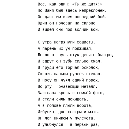
Все, как один: «Ты же дитя!»

Но Ваня был здесь непреклонен.

Он даст им всем последний бой.

Один он ночевал на склоне

И видел сны под волчий вой.

С утра нагрянули фашисты,

А парень их уж поджидал,

Легло от пуль штук десять быстро,

И вдруг он зубы сильно сжал.

В груди его торчал осколок,

Сквозь пальцы ручеёк стекал.

В носу он чуял едкий порох,

Во рту – ржавеющий металл.

Застлала кровь с семьёй фото,

И стали силы покидать,

А в голове плыли ворота,

Избушка, две сестры и мать.

Он лег ничком у пулемёта,

И улыбнулся – в первый раз,
