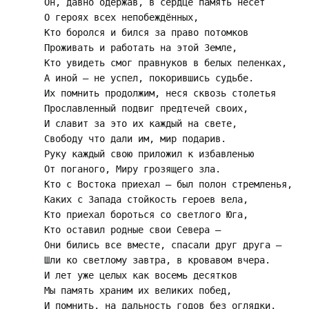
Он, давно одержав, в сердце память несёт 

О героях всех непобеждённых, 

Кто боролся и бился за право потомков 

Проживать и работать на этой Земле, 

Кто увидеть смог правнуков в белых пеленках, 

А иной — не успел, покорившись судьбе. 

Их помнить продолжим, неся сквозь столетья 

Прославленный подвиг предтечей своих, 

И славит за это их каждый на свете, 

Свободу что дали им, мир подарив. 

Руку каждый свою приложил к избавленью 

От поганого, Миру грозящего зла. 

Кто с Востока приехал — был полон стремленья, 

Каких с Запада стойкость героев вела, 

Кто приехал бороться со светлого Юга, 

Кто оставил родные свои Севера — 

Они бились все вместе, спасали друг друга — 

Шли ко светлому завтра, в кровавом вчера. 

И лет уже целых как восемь десятков 

Мы память храним их великих побед, 

И помнить, на дальность годов без оглядки, 
