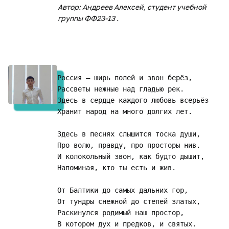
Автор: Андреев Алексей, студент учебной
группы ФФ23-13 .
Россия – ширь полей и звон берёз, 

Рассветы нежные над гладью рек. 

Здесь в сердце каждого любовь всерьёз 

Хранит народ на много долгих лет.

Здесь в песнях слышится тоска души, 

Про волю, правду, про просторы нив. 

И колокольный звон, как будто дышит, 

Напоминая, кто ты есть и жив.

От Балтики до самых дальних гор, 

От тундры снежной до степей златых,

Раскинулся родимый наш простор, 

В котором дух и предков, и святых.
