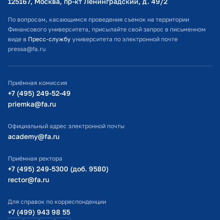
125167, Москва, пр-кт Ленинградский, д. 49/2​
Расписание занятий
По вопросам, касающимся проведения съемок на территории
Финансового университета, присылайте свой запрос в письменном
Студенческий офис
виде в
Пресс-службу
университета по электронной почте
pressa@fa.ru
Официальный адрес электронной почты
ИТ-поддержка
Приёмная комиссия
Министерство просвещения РФ
+7 (495) 249-52-49
priemka@fa.ru
Министерство науки и высшего образования РФ
Официальный адрес электронной почты
academy@fa.ru
Приёмная ректора
+7 (495) 249-5300 (доб. 9580)
rector@fa.ru
Для справок по корреспонденции
+7 (499) 943 98 55