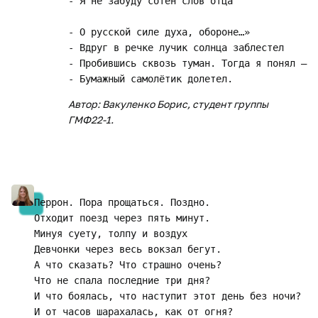
- Я не забуду сотен слов отца

- О русской силе духа, обороне…»

- Вдруг в речке лучик солнца заблестел

- Пробившись сквозь туман. Тогда я понял –

Автор: Вакуленко Борис, студент группы
ГМФ22-1.
Перрон. Пора прощаться. Поздно. 

Отходит поезд через пять минут. 

Минуя суету, толпу и воздух 

Девчонки через весь вокзал бегут. 

А что сказать? Что страшно очень?

Что не спала последние три дня?

И что боялась, что наступит этот день без ночи? 

И от часов шарахалась, как от огня?
