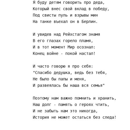
Я буду детям говорить про деда,

Который внес свой вклад в победу,

Под свисты пуль и взрывы мин 

На танке въехал он в Берлин.

И увидев над Рейхстагом знамя

В его глазах горело пламя,

И в тот момент Мир осознал:

Конец войне - покой настал!

И часто говорю я про себя:

"Спасибо дедушка, ведь без тебя,

Не было бы папы и меня,

И развеялась бы наша вся семья"

Поэтому нам важно помнить и хранить,

Наш долг - память о героях чтить,

И не забыть нам это никогда,

История не может остаться без следа!
