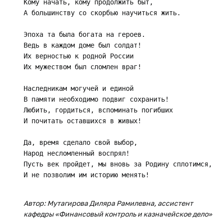
Кому начать, кому продолжить быт,

А большинству со скорбью научиться жить.

Эпоха та была богата на героев.

Ведь в каждом доме был солдат!

Их верностью к родной России

Их мужеством был сломлен враг!

Наследникам могучей и единой

В памяти необходимо подвиг сохранить!

Любить, гордиться, вспоминать погибших

И почитать оставшихся в живых!

Да, время сделало свой выбор,

Народ несломленный воспрял!

Пусть век пройдет, мы вновь за Родину сплотимся,

И не позволим им историю менять!

Автор: Мутагирова Диляра Рамилевна, ассистент
кафедры «Финансовый контроль и казначейское дело»