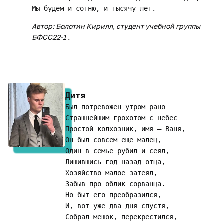
Автор: Болотин Кирилл, студент учебной группы
БФСС22-1 .
Дитя
Был потревожен утром рано

Страшнейшим грохотом с небес

Простой колхозник, имя – Ваня,

Он был совсем еще малец,

Один в семье рубил и сеял,

Лишившись год назад отца,

Хозяйство малое затеял,

Забыв про облик сорванца.

Но быт его преобразился,

И, вот уже два дня спустя,

Собрал мешок, перекрестился,
