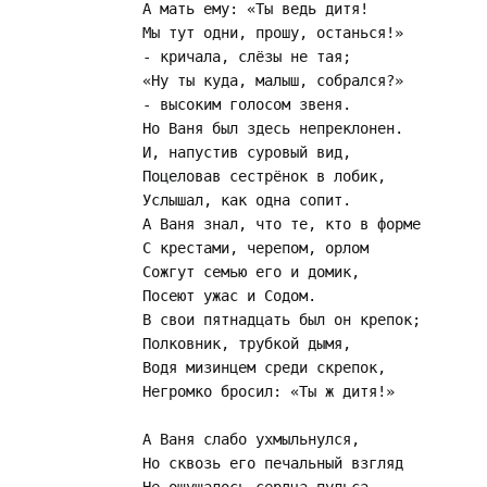
А мать ему: «Ты ведь дитя!

Мы тут одни, прошу, останься!»

- кричала, слёзы не тая;

«Ну ты куда, малыш, собрался?»

- высоким голосом звеня.

Но Ваня был здесь непреклонен.

И, напустив суровый вид,

Поцеловав сестрёнок в лобик,

Услышал, как одна сопит.

А Ваня знал, что те, кто в форме

С крестами, черепом, орлом

Сожгут семью его и домик,

Посеют ужас и Содом.

В свои пятнадцать был он крепок;

Полковник, трубкой дымя,

Водя мизинцем среди скрепок,

Негромко бросил: «Ты ж дитя!»

А Ваня слабо ухмыльнулся,

Но сквозь его печальный взгляд
