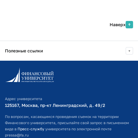
Наверх
Полезные ссылки
Информационно-образовательный портал
Личный кабинет поступающего
Библиотечно-информационный комплекс
Адрес университета
Оплата обучения
125167, Москва, пр-кт Ленинградский, д. 49/2​
Расписание занятий
По вопросам, касающимся проведения съемок на территории
Финансового университета, присылайте свой запрос в письменном
Студенческий офис
виде в
Пресс-службу
университета по электронной почте
pressa@fa.ru
Официальный адрес электронной почты