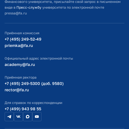
Финансового университета, присылайте свой запрос в письменном
Студенческий офис
виде в
Пресс-службу
университета по электронной почте
pressa@fa.ru
Официальный адрес электронной почты
ИТ-поддержка
Приёмная комиссия
Министерство просвещения РФ
+7 (495) 249-52-49
priemka@fa.ru
Министерство науки и высшего образования РФ
Официальный адрес электронной почты
academy@fa.ru
Приёмная ректора
+7 (495) 249-5300 (доб. 9580)
rector@fa.ru
Для справок по корреспонденции
+7 (499) 943 98 55