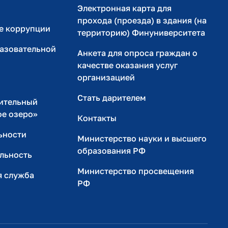
Электронная карта для
прохода (проезда) в здания (на
е коррупции
территорию) Финуниверситета
разовательной
Анкета для опроса граждан о
качестве оказания услуг
организацией
Стать дарителем
ительный
ое озеро»
Контакты
ьности
Министерство науки и высшего
образования РФ
льность
Министерство просвещения
я служба
РФ