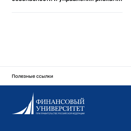
— в числе участников разработки
проекта Концепции финансовой
безопасности Российской
Федерации
Полезные ссылки
Информационно-образовательный портал
Личный кабинет поступающего
Библиотечно-информационный комплекс
Оплата обучения