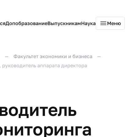
ся
Допобразование
Выпускникам
Наука
Меню
Факультет экономики и бизнеса
 руководитель аппарата директора
водитель
ониторинга