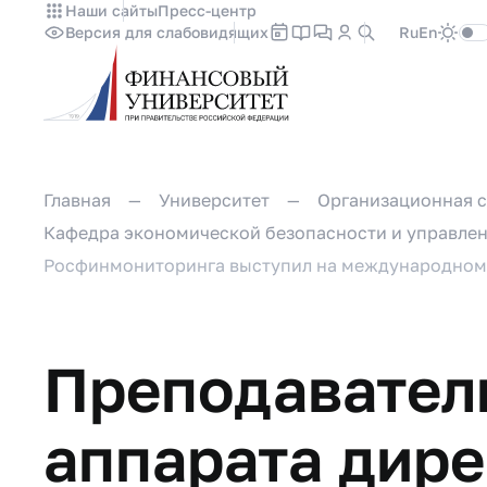
Наши сайты
Пресс-центр
Версия для слабовидящих
Ru
En
Главная
Университет
Организационная с
Кафедра экономической безопасности и управле
Росфинмониторинга выступил на международном
Преподавател
аппарата дир