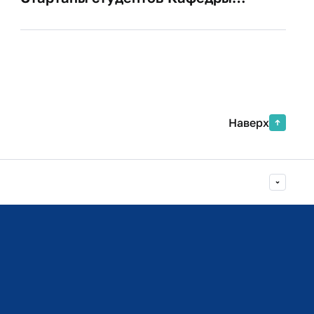
экономической безопасности и
управления рисками вошли в число
лучших проектов страны!
Наверх
Министерство просвещения РФ
Министерство науки и высшего образования РФ