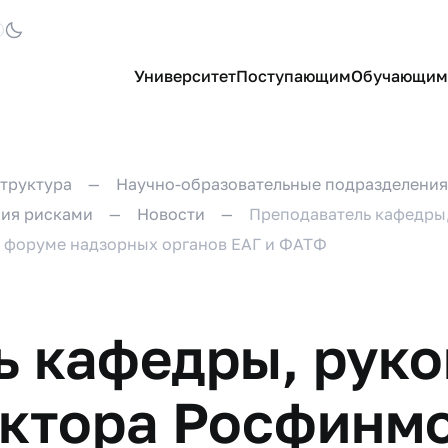
Университет
Поступающим
Обучающим
труктура
Научно-образовательные подразделения
ния рисками
Новости
Преподаватель кафедры,
 форуме надзорных органов ЕАГ и ФАТФ
ь кафедры, руко
ектора Росфинм