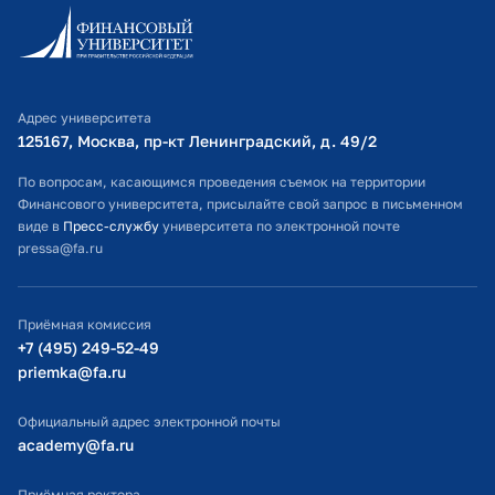
Информационно-образовательный портал
Личный кабинет поступающего
Библиотечно-информационный комплекс
Адрес университета
Оплата обучения
125167, Москва, пр-кт Ленинградский, д. 49/2​
Расписание занятий
По вопросам, касающимся проведения съемок на территории
Финансового университета, присылайте свой запрос в письменном
Студенческий офис
виде в
Пресс-службу
университета по электронной почте
pressa@fa.ru
Официальный адрес электронной почты
ИТ-поддержка
Приёмная комиссия
Министерство просвещения РФ
+7 (495) 249-52-49
priemka@fa.ru
Министерство науки и высшего образования РФ
Официальный адрес электронной почты
academy@fa.ru
Приёмная ректора