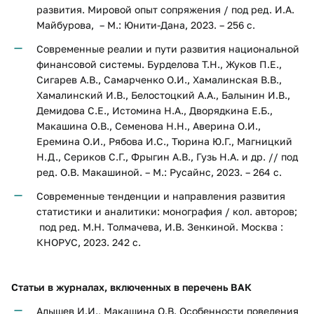
развития. Мировой опыт сопряжения / под ред. И.А.
Майбурова, – М.: Юнити-Дана, 2023. – 256 с.
Современные реалии и пути развития национальной
финансовой системы. Бурделова Т.Н., Жуков П.Е.,
Сигарев А.В., Самарченко О.И., Хамалинская В.В.,
Хамалинский И.В., Белостоцкий А.А., Балынин И.В.,
Демидова С.Е., Истомина Н.А., Дворядкина Е.Б.,
Макашина О.В., Семенова Н.Н., Аверина О.И.,
Еремина О.И., Рябова И.С., Тюрина Ю.Г., Магницкий
Н.Д., Сериков С.Г., Фрыгин А.В., Гузь Н.А. и др. // под
ред. О.В. Макашиной. – М.: Русайнс, 2023. – 264 с.
Современные тенденции и направления развития
статистики и аналитики: монография / кол. авторов;
под ред. М.Н. Толмачева, И.В. Зенкиной. Москва :
КНОРУС, 2023. 242 с.
Статьи в журналах, включенных в перечень ВАК
Алышев И.И., Макашина О.В. Особенности поведения