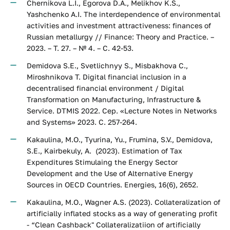
Chernikova L.I., Egorova D.A., Melikhov K.S.,
Yashchenko A.I. The interdependence of environmental
activities and investment attractiveness: finances of
Russian metallurgy // Finance: Theory and Practice. –
2023. – Т. 27. – № 4. – С. 42-53.
Demidova S.E., Svetlichnyy S., Misbakhova C.,
Miroshnikova T. Digital financial inclusion in a
decentralised financial environment / Digital
Transformation on Manufacturing, Infrastructure &
Service. DTMIS 2022. Сер. «Lecture Notes in Networks
and Systems» 2023. С. 257-264.
Kakaulina, M.O., Tyurina, Yu., Frumina, S.V., Demidova,
S.E., Kairbekuly, A. (2023). Estimation of Tax
Expenditures Stimulaing the Energy Sector
Development and the Use of Alternative Energy
Sources in OECD Countries. Energies, 16(6), 2652.
Kakaulina, M.O., Wagner A.S. (2023). Collateralization of
artificially inflated stocks as a way of generating profit
- “Clean Cashback" Collateralizatiion of artificially