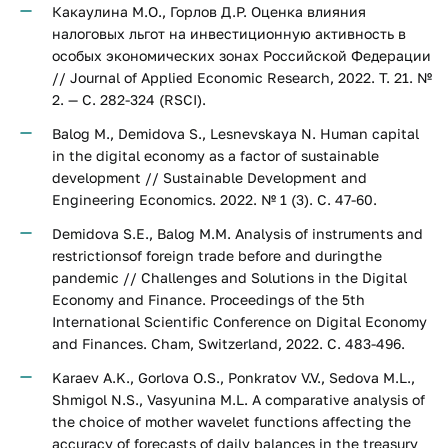
Какаулина М.О., Горлов Д.Р. Оценка влияния
налоговых льгот на инвестиционную активность в
особых экономических зонах Российской Федерации
// Journal of Applied Economic Research, 2022. Т. 21. №
2. — С. 282-324 (RSCI).
Balog M., Demidova S., Lesnevskaya N. Human capital
in the digital economy as a factor of sustainable
development // Sustainable Development and
Engineering Economics. 2022. № 1 (3). С. 47-60.
Demidova S.E., Balog M.M. Analysis of instruments and
restrictionsof foreign trade before and duringthe
pandemic // Challenges and Solutions in the Digital
Economy and Finance. Proceedings of the 5th
International Scientific Conference on Digital Economy
and Finances. Cham, Switzerland, 2022. С. 483-496.
Karaev A.K., Gorlova O.S., Ponkratov V.V., Sedova M.L.,
Shmigol N.S., Vasyunina M.L. A comparative analysis of
the choice of mother wavelet functions affecting the
accuracy of forecasts of daily balances in the treasury