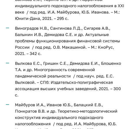
индивидуального подоходного налогообложения в XXI
веке / под ред. И.А. Майбурова, Ю.Б. Иванова. – М.:
Юнити-Дана, 2021. – 295 с.
Виноградов Н.В., Сангинова Л.Д., Сигарев А.В.,
Балынин И.В., Демидова С.Е. и др. Актуальные
проблемы функционирования финансовой системы
России / под ред. О.В. Макашиной. – М.: КноРус,
2021. – 342 с.
Вылкова Е.С., Гришин С.Е., Демидова Е.И., Блошенко
Т.А. и др. Многогранность современной
пандемической реальности / под науч. ред. Е.С.
Вылковой. – СПб: Издательско-полиграфическая
ассоциация высших учебных заведений, 2021. – 300
с.
Майбуров И.А., Иванов Ю.Б., Балацкий Е.В.,
Понкратов В.В. и др. Теоретико-методологический
конструктив индивидуального подоходного
налогообложения / под ред. И.А. Майбурова, Ю.Б.