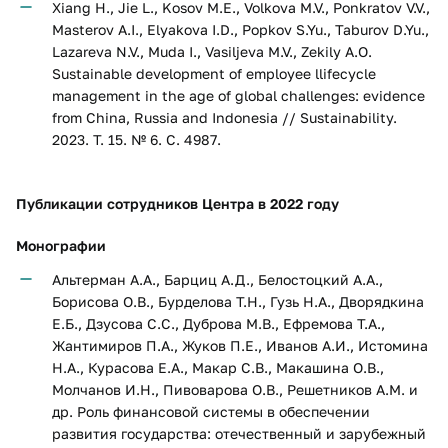
Xiang H., Jie L., Kosov M.E., Volkova M.V., Ponkratov V.V.,
Masterov A.I., Elyakova I.D., Popkov S.Yu., Taburov D.Yu.,
Lazareva N.V., Muda I., Vasiljeva M.V., Zekily A.O.
Sustainable development of employee llifecycle
management in the age of global challenges: evidence
from China, Russia and Indonesia // Sustainability.
2023. Т. 15. № 6. С. 4987.
Публикации сотрудников Центра в 2022 году
Монографии
Альтерман А.А., Барциц А.Д., Белостоцкий А.А.,
Борисова О.В., Бурделова Т.Н., Гузь Н.А., Дворядкина
Е.Б., Дзусова С.С., Дуброва М.В., Ефремова Т.А.,
Жантимиров П.А., Жуков П.Е., Иванов А.И., Истомина
Н.А., Курасова Е.А., Макар С.В., Макашина О.В.,
Молчанов И.Н., Пивоварова О.В., Решетников А.М. и
др. Роль финансовой системы в обеспечении
развития государства: отечественный и зарубежный