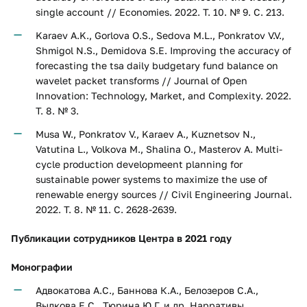
single account // Economies. 2022. Т. 10. № 9. С. 213.
Karaev A.K., Gorlova O.S., Sedova M.L., Ponkratov V.V.,
Shmigol N.S., Demidova S.E. Improving the accuracy of
forecasting the tsa daily budgetary fund balance on
wavelet packet transforms // Journal of Open
Innovation: Technology, Market, and Complexity. 2022.
Т. 8. № 3.
Musa W., Ponkratov V., Karaev A., Kuznetsov N.,
Vatutina L., Volkova M., Shalina O., Masterov A. Multi-
cycle production developmeent planning for
sustainable power systems to maximize the use of
renewable energy sources // Civil Engineering Journal.
2022. Т. 8. № 11. С. 2628-2639.
Публикации сотрудников Центра в 2021 году
Монографии
Адвокатова А.С., Баннова К.А., Белозеров С.А.,
Вылкова Е.С., Тюрина Ю.Г. и др. Нарративы