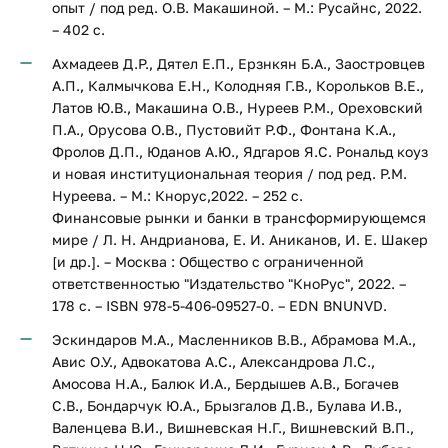
опыт / под ред. О.В. Макашиной. – М.: Русайнс, 2022.
– 402 с.
Ахмадеев Д.Р., Дятел Е.П., Ерзнкян Б.А., Заостровцев
А.П., Калмычкова Е.Н., Колодняя Г.В., Корольков В.Е.,
Латов Ю.В., Макашина О.В., Нуреев Р.М., Ореховский
П.А., Орусова О.В., Пустовийт Р.Ф., Фонтана К.А.,
Фролов Д.П., Юданов А.Ю., Ядгаров Я.С. Рональд коуз
и новая институциональная теория / под ред. Р.М.
Нуреева. – М.: Кнорус,2022. – 252 с.
Финансовые рынки и банки в трансформирующемся
мире / Л. Н. Андрианова, Е. И. Аниканов, И. Е. Шакер
[и др.]. – Москва : Общество с ограниченной
ответственностью "Издательство "КноРус", 2022. –
178 с. – ISBN 978-5-406-09527-0. – EDN BNUNVD.
Эскиндаров М.А., Масленников В.В., Абрамова М.А.,
Авис О.У., Адвокатова А.С., Александрова Л.С.,
Амосова Н.А., Балюк И.А., Бердышев А.В., Богачев
С.В., Бондарчук Ю.А., Брызгалов Д.В., Булава И.В.,
Валенцева В.И., Вишневская Н.Г., Вишневский В.П.,