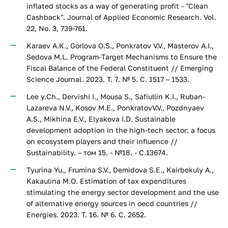
inflated stocks as a way of generating profit - "Clean
Cashback". Journal of Applied Economic Research. Vol.
22, No. 3, 739-761.
Karaev A.K., Gorlova O.S., Ponkratov V.V., Masterov A.I.,
Sedova M.L. Program-Target Mechanisms to Ensure the
Fiscal Balance of the Federal Constituent // Emerging
Science Journal. 2023. Т. 7. № 5. С. 1517 – 1533.
Lee y.Ch., Dervishi I., Mousa S., Safiullin K.I., Ruban-
Lazareva N.V., Kosov M.E., PonkratovV.V., Pozdnyaev
A.S., Mikhina E.V., Elyakova I.D. Sustainable
development adoption in the high-tech sector: a focus
on ecosystem players and their influence //
Sustainability. – том 15. - №18. - С.13674.
Tyurina Yu., Frumina S.V., Demidova S.E., Kairbekuly A.,
Kakaulina M.O. Estimation of tax expenditures
stimulating the energy sector development and the use
of alternative energy sources in oecd countries //
Energies. 2023. Т. 16. № 6. С. 2652.