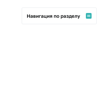
Навигация по разделу
Глобальная экономика и
финансовые системы
Государственник
Информационная система
управления бизнесом
Искусственный интеллект:
научные исследования и
образование
Налоговый консалтинг бизнес-
проектов и предпринимателей