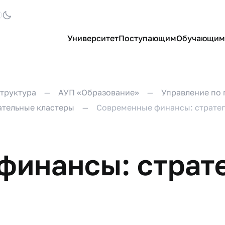
Университет
Поступающим
Обучающим
труктура
АУП «Образование»
Управление по 
ательные кластеры
Современные финансы: страте
финансы: страт