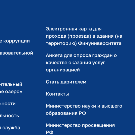
Электронная карта для
прохода (проезда) в здания (на
е коррупции
территорию) Финуниверситета
разовательной
Анкета для опроса граждан о
качестве оказания услуг
организацией
Стать дарителем
ительный
ое озеро»
Контакты
ьности
Министерство науки и высшего
образования РФ
льность
Министерство просвещения
я служба
РФ