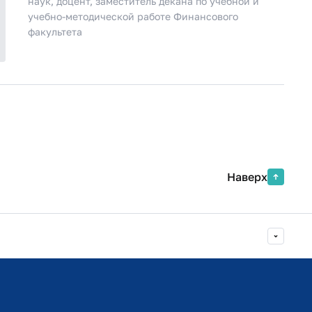
наук, доцент, заместитель декана по учебной и
учебно-методической работе Финансового
факультета
Наверх
Министерство просвещения РФ
Министерство науки и высшего образования РФ