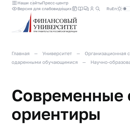
Наши сайты
Пресс-центр
Версия для слабовидящих
Ru
En
Главная
Университет
Организационная с
одаренными обучающимися
Научно-образов
Современные 
ориентиры