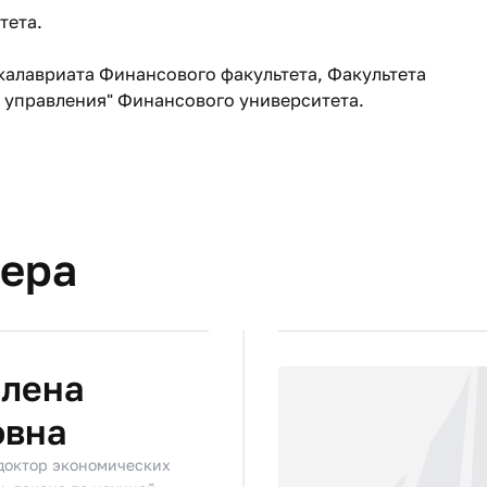
тета.
акалавриата Финансового факультета, Факультета
 управления" Финансового университета.
тера
Елена
овна
 доктор экономических