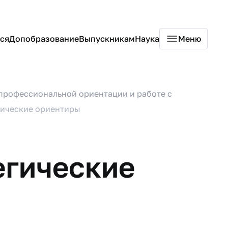
ся
Допобразование
Выпускникам
Наука
Меню
профессиональной ориентации и работе с
гические ориентиры
егические