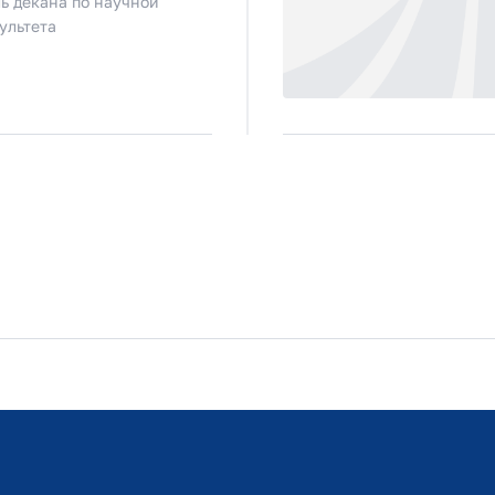
ль декана по научной
ультета
Расписание занятий
Студенческий офис