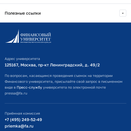
Полезные ссылки
Информационно-образовательный портал
Личный кабинет поступающего
Библиотечно-информационный комплекс
Адрес университета
Оплата обучения
125167, Москва, пр-кт Ленинградский, д. 49/2​
Расписание занятий
По вопросам, касающимся проведения съемок на территории
Финансового университета, присылайте свой запрос в письменном
Студенческий офис
виде в
Пресс-службу
университета по электронной почте
pressa@fa.ru
Официальный адрес электронной почты
ИТ-поддержка
Приёмная комиссия
Министерство просвещения РФ
+7 (495) 249-52-49
priemka@fa.ru
Министерство науки и высшего образования РФ