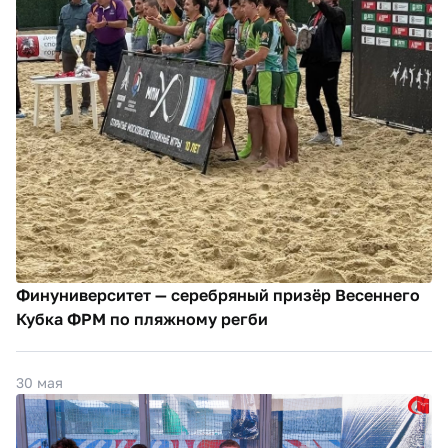
Финуниверситет — серебряный призёр Весеннего
Кубка ФРМ по пляжному регби
30 мая