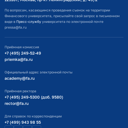
Расписание занятий
По вопросам, касающимся проведения съемок на территории
Финансового университета, присылайте свой запрос в письменном
Студенческий офис
виде в
Пресс-службу
университета по электронной почте
pressa@fa.ru
Официальный адрес электронной почты
ИТ-поддержка
Приёмная комиссия
Министерство просвещения РФ
+7 (495) 249-52-49
priemka@fa.ru
Министерство науки и высшего образования РФ
Официальный адрес электронной почты
academy@fa.ru
Приёмная ректора
+7 (495) 249-5300 (доб. 9580)
rector@fa.ru
Для справок по корреспонденции
+7 (499) 943 98 55